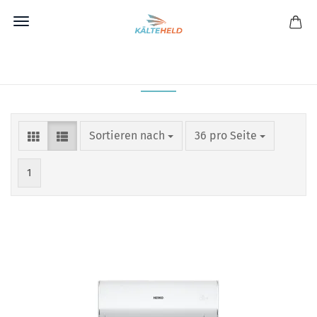
Direkt
zum
WANDGERÄTE
Hauptinhalt
Sortieren nach
pro Seite
Sortieren nach
36 pro Seite
1