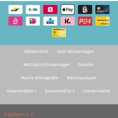
Kältetechnik
Split-Klimaanlagen
Multisplit-Klimaanlagen
Zubehör
Mobile Klimageräte
Wärmepumpen
Gewerbekälte 1
Gewerbekälte 3
Industriekälte
FrigoXpert e. K.