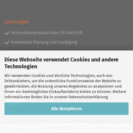
Leistungen
Versandkostenpauschale (D) 9.40 EUR
Kostenlose Planung und Auslegung
Handwerksbetrieb
Diese Webseite verwendet Cookies und andere
Lieferprogramm mit über 130.000 Artikeln!
Technologien
Wir verwenden Cookies und ähnliche Technologien, auch von
Partner
Drittanbietern, um die ordentliche Funktionsweise der Website zu
gewährleisten, die Nutzung unseres Angebotes zu analysieren und
Ihnen ein bestmögliches Einkaufserlebnis bieten zu können. Weitere
Informationen finden Sie in unserer
Datenschutzerklärung
.
Alle Akzeptieren
Weitere Informationen
Vertrag widerrufen
✕