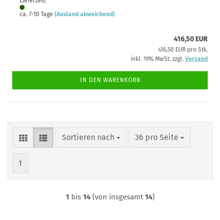
Lieferzeit:
ca. 7-10 Tage
(Ausland abweichend)
416,50 EUR
416,50 EUR pro Stk.
inkl. 19% MwSt. zzgl.
Versand
IN DEN WARENKORB
Sortieren nach
pro Seite
Sortieren nach
36 pro Seite
1
1
bis
14
(von insgesamt
14
)