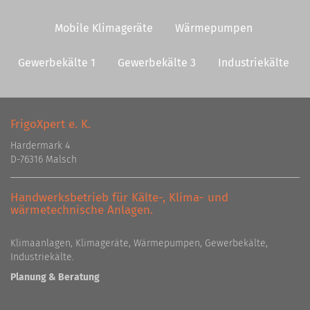
Mobile Klimageräte
Wärmepumpen
Gewerbekälte 1
Gewerbekälte 3
Industriekälte
FrigoXpert e. K.
Hardermark 4
D-76316 Malsch
Handwerksbetrieb für Kälte-, Klima- und
wärmetechnische Anlagen.
Klimaanlagen, Klimageräte, Wärmepumpen, Gewerbekälte,
Industriekälte.
Planung & Beratung