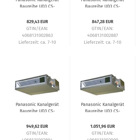
Baureihe UD3 CS-
Baureihe UD3 CS-
MZ20UD3EA Multi-Split
Z25UD3EAW Multi-Split
Innengerät - 2,0 kW
Innengerät - 2,5 kW
829,43 EUR
847,28 EUR
GTIN/EAN:
GTIN/EAN:
4068131002863
4068131002887
Lieferzeit:
ca. 7-10
Lieferzeit:
ca. 7-10
Tage
Tage
Panasonic Kanalgerät
Panasonic Kanalgerät
Baureihe UD3 CS-
Baureihe UD3 CS-
Z35UD3EAW Multi-Split
Z50UD3EAW Multi-Split
Innengerät - 3,5 kW
Innengerät - 5,0 kW
949,62 EUR
1.051,96 EUR
GTIN/EAN:
GTIN/EAN: