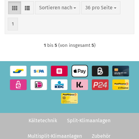
Sortieren nach
pro Seite
Sortieren nach
36 pro Seite
1
1
bis
5
(von insgesamt
5
)
Kältetechnik
Split-Klimaanlagen
Multisplit-Klimaanlagen
Zubehör