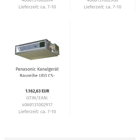
4068131002894
4068131002900
Lieferzeit:
ca. 7-10
Lieferzeit:
ca. 7-10
Tage
Tage
Panasonic Kanalgerät
Baureihe UD3 CS-
Z60UD3EAW Multi-Split
Innengerät - 6,0 kW
1.162,63 EUR
GTIN/EAN:
4068131002917
Lieferzeit:
ca. 7-10
Tage