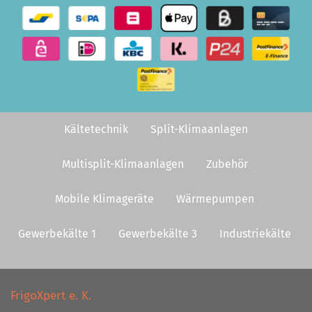
Kältetechnik
Split-Klimaanlagen
Multisplit-Klimaanlagen
Zubehör
Mobile Klimageräte
Wärmepumpen
Gewerbekälte 1
Gewerbekälte 3
Industriekälte
FrigoXpert e. K.