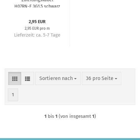
H07RN-F 3G1,5 schwarz
2,95 EUR
2,95 EUR pro m
Lieferzeit:
ca. 5-7 Tage
Sortieren nach
pro Seite
Sortieren nach
36 pro Seite
1
1
bis
1
(von insgesamt
1
)