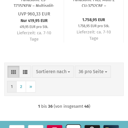
TZ35ZKEW – Multisplit-
CU-3Z52CBE –
Wandgerät 3,5 kW R32
Außengerät für 3
UVP 960,33 EUR
– Multisplit-
Innengeräte 5,2 kW R32
1.758,95 EUR
Nur 419,95 EUR
Klimaanlage
– Multisplit-
1.758,95 EUR pro Stk.
419,95 EUR pro Stk.
Klimaanlage
Lieferzeit:
ca. 7-10
Lieferzeit:
ca. 7-10
Tage
Tage
Sortieren nach
pro Seite
Sortieren nach
36 pro Seite
1
2
»
1
bis
36
(von insgesamt
46
)