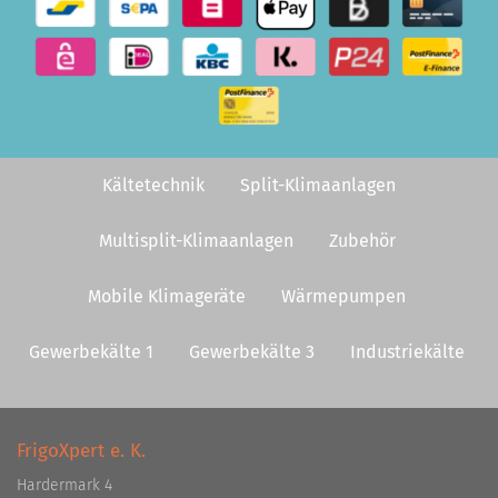
Kältetechnik
Split-Klimaanlagen
Multisplit-Klimaanlagen
Zubehör
Mobile Klimageräte
Wärmepumpen
Gewerbekälte 1
Gewerbekälte 3
Industriekälte
FrigoXpert e. K.
Hardermark 4