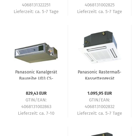
4068131322251
4068131002825
Lieferzeit:
ca. 5-7 Tage
Lieferzeit:
ca. 5-7 Tage
Panasonic Kanalgerät
Panasonic Rastermaß-
Baureihe UD3 CS-
Kassettengerät
MZ20UD3EA Multi-Split
Baureihe UB4 CS-
Innengerät - 2,0 kW
Z25UB4EAW Multi-Split
829,43 EUR
1.095,95 EUR
Innengerät - 2,5 kW
GTIN/EAN:
GTIN/EAN:
4068131002863
4068131002832
Lieferzeit:
ca. 7-10
Lieferzeit:
ca. 5-7 Tage
Tage