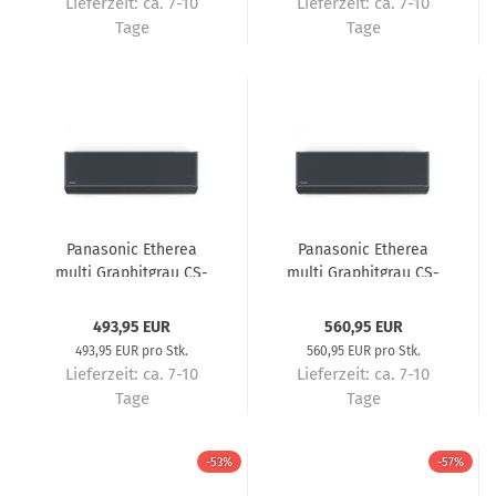
Lieferzeit:
ca. 7-10
Lieferzeit:
ca. 7-10
Tage
Tage
Panasonic Etherea
Panasonic Etherea
multi Graphitgrau CS-
multi Graphitgrau CS-
XZ25CKEW-H –
XZ35CKEW-H –
Multisplit-Wandgerät
Multisplit-Wandgerät
493,95 EUR
560,95 EUR
2,5 kW R32 – Multisplit-
3,5 kW R32 – Multisplit-
493,95 EUR pro Stk.
560,95 EUR pro Stk.
Klimaanlage
Klimaanlage
Lieferzeit:
ca. 7-10
Lieferzeit:
ca. 7-10
Tage
Tage
-53%
-57%