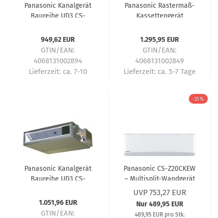
Panasonic Kanalgerät
Panasonic Rastermaß-
Baureihe UD3 CS-
Kassettengerät
Z35UD3EAW Multi-Split
Baureihe UB4 CS-
Innengerät - 3,5 kW
Z50UB4EAW Multi-Split
949,62 EUR
1.295,95 EUR
Innengerät - 5,0 kW
GTIN/EAN:
GTIN/EAN:
4068131002894
4068131002849
Lieferzeit:
ca. 7-10
Lieferzeit:
ca. 5-7 Tage
Tage
-35%
Panasonic Kanalgerät
Panasonic CS-Z20CKEW
Baureihe UD3 CS-
– Multisplit-Wandgerät
Z50UD3EAW Multi-Split
2,0 kW R32 – Multisplit-
UVP 753,27 EUR
Innengerät - 5,0 kW
Klimaanlage
1.051,96 EUR
Nur 489,95 EUR
GTIN/EAN:
489,95 EUR pro Stk.