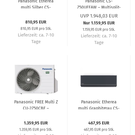
Panasonic Etherea
Panasonic CS-
multi Silber CS-
Z50UFEAW – Multisplit-
XZ50CKEW – Multisplit-
Truhengerät 5,0 kW R32
UVP 1.948,03 EUR
Wandgerät 5,0 kW R32
– Multisplit-
810,95 EUR
Nur 1.159,95 EUR
– Multisplit-
Klimaanlage
810,95 EUR pro Stk.
1.159,95 EUR pro Stk.
Klimaanlage
Lieferzeit:
ca. 7-10
Lieferzeit:
ca. 7-10
Tage
Tage
Panasonic FREE Multi Z
Panasonic Etherea
CU-2Z50CBE –
multi Graphitgrau CS-
Außengerät für 2
XZ20CKEW-H –
Innengeräte 5,0 kW R32
Multisplit-Wandgerät
1.359,95 EUR
467,95 EUR
– Multisplit-
2,0 kW R32 – Multisplit-
1.359,95 EUR pro Stk.
467,95 EUR pro Stk.
Klimaanlage
Klimaanlage