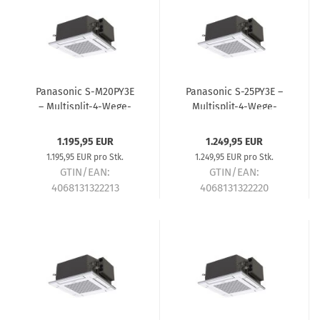
Panasonic S-M20PY3E
Panasonic S-25PY3E –
– Multisplit-4-Wege-
Multisplit-4-Wege-
Kassettengerät 2,0 kW
Kassettengerät 2,5 kW
R32 – Multisplit-
R32 – Multisplit-
1.195,95 EUR
1.249,95 EUR
Klimaanlage
Klimaanlage
1.195,95 EUR pro Stk.
1.249,95 EUR pro Stk.
GTIN/EAN:
GTIN/EAN:
4068131322213
4068131322220
Lieferzeit:
ca. 7-10
Lieferzeit:
ca. 7-10
Tage
Tage