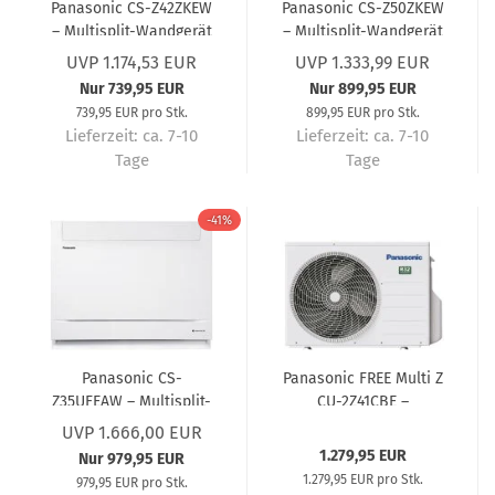
Panasonic CS-Z42ZKEW
Panasonic CS-Z50ZKEW
– Multisplit-Wandgerät
– Multisplit-Wandgerät
4,2 kW R32 – Multisplit-
5,0 kW R32 – Multisplit-
UVP 1.174,53 EUR
UVP 1.333,99 EUR
Klimaanlage
Klimaanlage
Nur 739,95 EUR
Nur 899,95 EUR
739,95 EUR pro Stk.
899,95 EUR pro Stk.
Lieferzeit:
ca. 7-10
Lieferzeit:
ca. 7-10
Tage
Tage
-41%
Panasonic CS-
Panasonic FREE Multi Z
Z35UFEAW – Multisplit-
CU-2Z41CBE –
Truhengerät 3,5 kW R32
Außengerät für 2
UVP 1.666,00 EUR
– Multisplit-
Innengeräte 4,1 kW R32
1.279,95 EUR
Nur 979,95 EUR
Klimaanlage
– Multisplit-
1.279,95 EUR pro Stk.
979,95 EUR pro Stk.
Klimaanlage