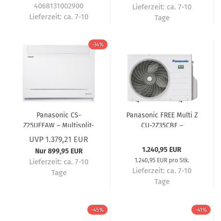
4068131002900
Lieferzeit:
ca. 7-10
Lieferzeit:
ca. 7-10
Tage
Tage
-34%
Panasonic CS-
Panasonic FREE Multi Z
Z25UFEAW – Multisplit-
CU-2Z35CBE –
Truhengerät 2,5 kW R32
Außengerät für 2
UVP 1.379,21 EUR
– Multisplit-
Innengeräte 3,5 kW R32
1.240,95 EUR
Nur 899,95 EUR
Klimaanlage
– Multisplit-
1.240,95 EUR pro Stk.
Lieferzeit:
ca. 7-10
Klimaanlage
Lieferzeit:
ca. 7-10
Tage
Tage
-45%
-41%