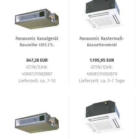
Panasonic Kanalgerät
Panasonic Rastermaß-
Baureihe UD3 CS-
Kassettengerät
Z25UD3EAW Multi-Split
Baureihe UB4 CS-
Innengerät - 2,5 kW
Z35UB4EAW Multi-Split
847,28 EUR
1.195,95 EUR
Innengerät - 3,5 kW
GTIN/EAN:
GTIN/EAN:
4068131002887
4068131002870
Lieferzeit:
ca. 7-10
Lieferzeit:
ca. 5-7 Tage
Tage