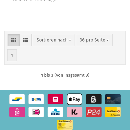
Sortieren nach
pro Seite
Sortieren nach
36 pro Seite
1
1
bis
3
(von insgesamt
3
)