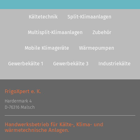
Kältetechnik
Split-Klimaanlagen
Multisplit-Klimaanlagen
Zubehör
Mobile Klimageräte
Wärmepumpen
Gewerbekälte 1
Gewerbekälte 3
Industriekälte
FrigoXpert e. K.
Hardermark 4
D-76316 Malsch
Handwerksbetrieb für Kälte-, Klima- und
wärmetechnische Anlagen.