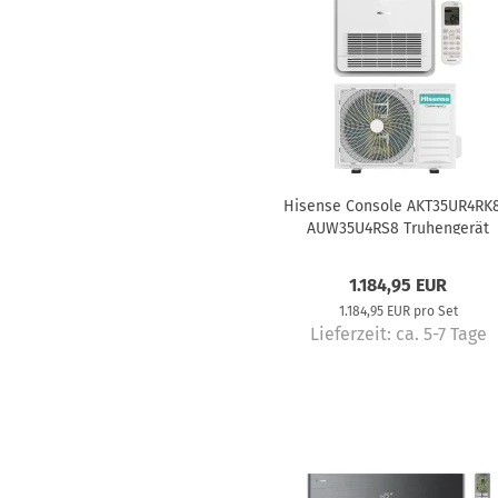
Hisense Console AKT35UR4RK8
AUW35U4RS8 Truhengerät
Klimaanlage Komplettset 3,5 
1.184,95 EUR
1.184,95 EUR pro Set
Lieferzeit:
ca. 5-7 Tage