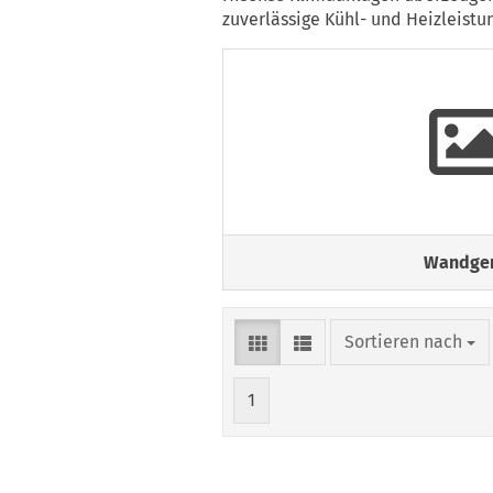
zuverlässige Kühl- und Heizleistu
Wandger
Sortieren nach
Sortieren nach
1