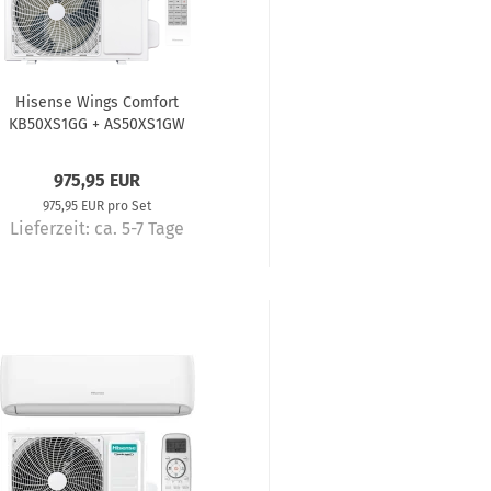
Hisense Wings Comfort
KB50XS1GG + AS50XS1GW
imaanlage Komplettset 5,0 kW
975,95 EUR
975,95 EUR pro Set
Lieferzeit:
ca. 5-7 Tage