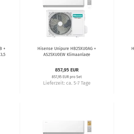
B +
Hisense Unipure HB25XU0AG +
H
3,5
AS25XU0EW Klimaanlage
Komplettset 2,6 kW
857,95 EUR
857,95 EUR pro Set
Lieferzeit:
ca. 5-7 Tage