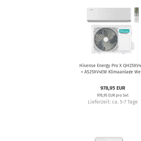
Hisense Energy Pro X QH25XV
+ AS25XV4EW Klimaanlage We
2,6 kW
978,95 EUR
978,95 EUR pro Set
Lieferzeit:
ca. 5-7 Tage