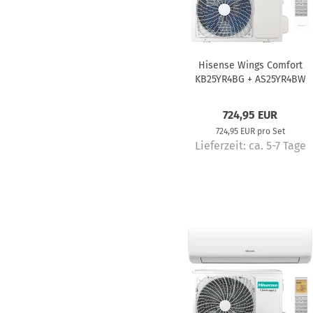
Hisense Wings Comfort
KB25YR4BG + AS25YR4BW
Klimaanlage Komplettset 2,6 
724,95 EUR
724,95 EUR pro Set
Lieferzeit:
ca. 5-7 Tage