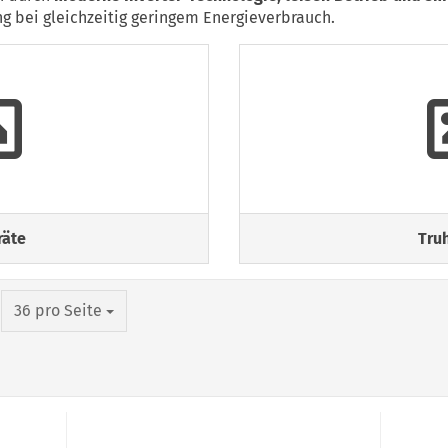
ng bei gleichzeitig geringem Energieverbrauch.
äte
Tru
pro Seite
36 pro Seite