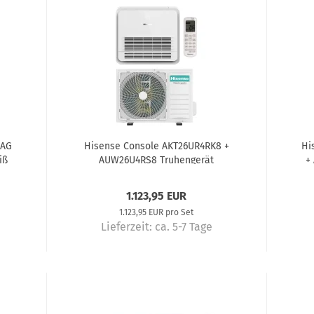
4AG
Hisense Console AKT26UR4RK8 +
Hi
iß
AUW26U4RS8 Truhengerät
+
Klimaanlage Komplettset 2,6 kW
1.123,95 EUR
1.123,95 EUR pro Set
Lieferzeit:
ca. 5-7 Tage