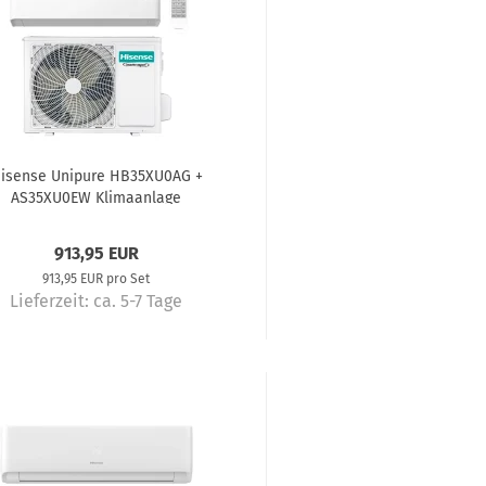
isense Unipure HB35XU0AG +
AS35XU0EW Klimaanlage
Komplettset 3,5 kW
913,95 EUR
913,95 EUR pro Set
Lieferzeit:
ca. 5-7 Tage