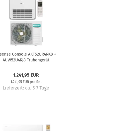
sense Console AKT52UR4RK8 +
AUW52U4RJ8 Truhengerät
imaanlage Komplettset 5,2 kW
1.241,95 EUR
1.241,95 EUR pro Set
Lieferzeit:
ca. 5-7 Tage