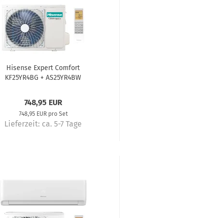
Hisense Expert Comfort
KF25YR4BG + AS25YR4BW
imaanlage Komplettset 2,6 kW
748,95 EUR
748,95 EUR pro Set
Lieferzeit:
ca. 5-7 Tage