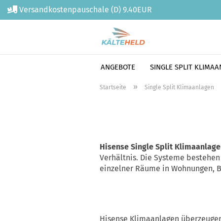
Versandkostenpauschale (D) 9.40EUR
ANGEBOTE
SINGLE SPLIT KLIMA
Direkt
»
Startseite
Single Split Klimaanlagen
zum
Hauptinhalt
Hisense Single Split Klimaanlag
Verhältnis. Die Systeme bestehen 
einzelner Räume in Wohnungen, B
Hisense Klimaanlagen überzeuge