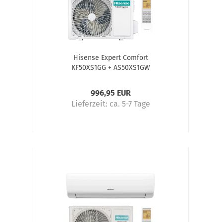
Hisense Expert Comfort
KF50XS1GG + AS50XS1GW
kW
Klimaanlage Komplettset 5,0 kW
Kl
996,95 EUR
Lieferzeit:
ca. 5-7 Tage