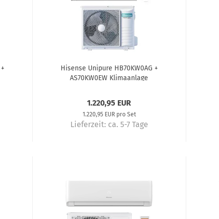
 +
Hisense Unipure HB70KW0AG +
AS70KW0EW Klimaanlage
Komplettset 7,0 kW
Kl
1.220,95 EUR
1.220,95 EUR pro Set
Lieferzeit:
ca. 5-7 Tage