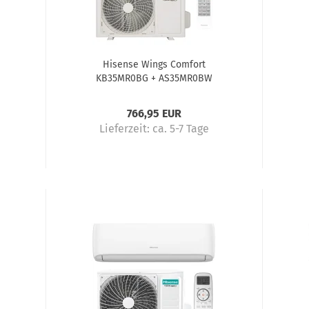
Hisense Wings Comfort
KB35MR0BG + AS35MR0BW
kW
Klimaanlage Komplettset 3,5 kW
Kl
766,95 EUR
Lieferzeit:
ca. 5-7 Tage