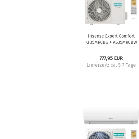
Hisense Expert Comfort
KF35MR0BG + AS35MR0BW
Klimaanlage Komplettset 3,5 
777,95 EUR
Lieferzeit:
ca. 5-7 Tage