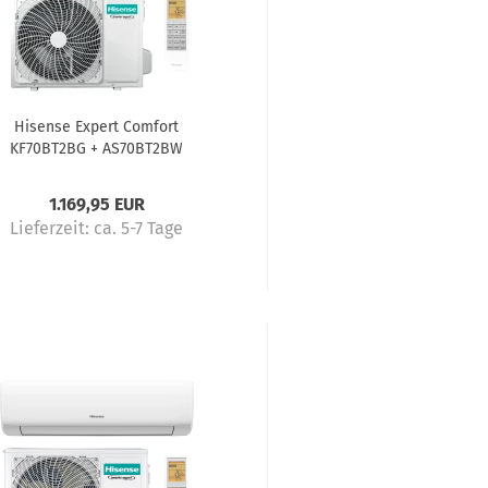
Hisense Expert Comfort
KF70BT2BG + AS70BT2BW
imaanlage Komplettset 7,0 kW
1.169,95 EUR
Lieferzeit:
ca. 5-7 Tage