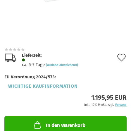
Lieferzeit:
A
ca. 5-7 Tage
(Ausland abweichend)
d
EU Verordnung 2024/573:
M
WICHTIGE KAUFINFORMATION
1.195,95 EUR
inkl. 19% MwSt. zzgl.
Versand
In den Warenkorb