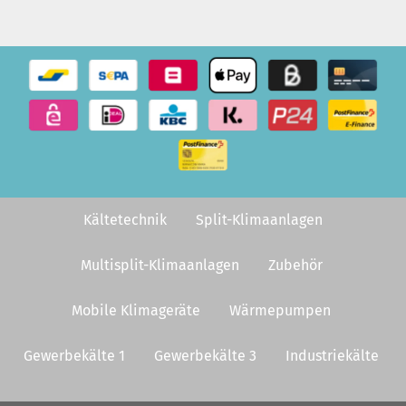
Kältetechnik
Split-Klimaanlagen
Multisplit-Klimaanlagen
Zubehör
Mobile Klimageräte
Wärmepumpen
Gewerbekälte 1
Gewerbekälte 3
Industriekälte