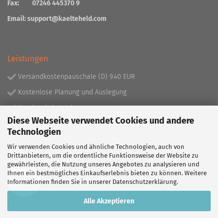
Fax: 07246 445370 9
Email:
support@kaelteheld.com
Leistungen
Versandkostenpauschale (D) 9.40 EUR
Kostenlose Planung und Auslegung
Handwerksbetrieb
Diese Webseite verwendet Cookies und andere
Lieferprogramm mit über 130.000 Artikeln!
Technologien
Wir verwenden Cookies und ähnliche Technologien, auch von
Partner
Drittanbietern, um die ordentliche Funktionsweise der Website zu
gewährleisten, die Nutzung unseres Angebotes zu analysieren und
Ihnen ein bestmögliches Einkaufserlebnis bieten zu können. Weitere
Informationen finden Sie in unserer
Datenschutzerklärung
.
Alle Akzeptieren