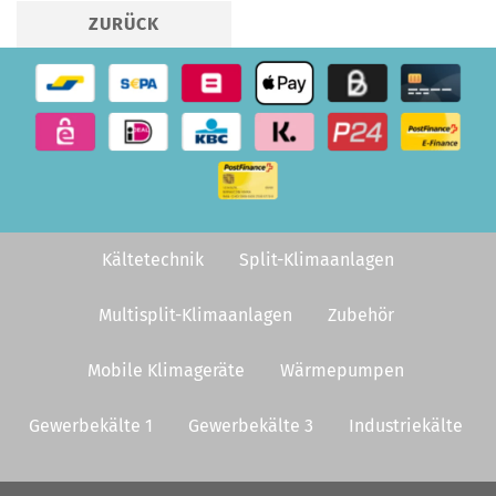
ZURÜCK
Kältetechnik
Split-Klimaanlagen
Multisplit-Klimaanlagen
Zubehör
Mobile Klimageräte
Wärmepumpen
Gewerbekälte 1
Gewerbekälte 3
Industriekälte