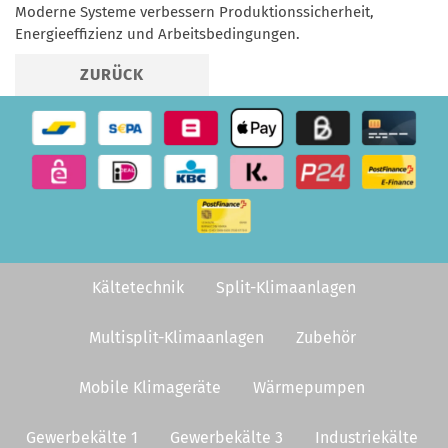
Moderne Systeme verbessern Produktionssicherheit,
Energieeffizienz und Arbeitsbedingungen.
ZURÜCK
Kältetechnik
Split-Klimaanlagen
Multisplit-Klimaanlagen
Zubehör
Mobile Klimageräte
Wärmepumpen
Gewerbekälte 1
Gewerbekälte 3
Industriekälte