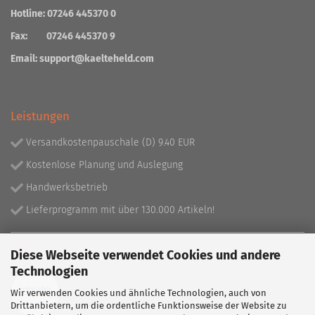
Hotline: 07246 445370 0
Fax: 07246 445370 9
Email:
support@kaelteheld.com
Leistungen
Versandkostenpauschale (D) 9.40 EUR
Kostenlose Planung und Auslegung
Handwerksbetrieb
Lieferprogramm mit über 130.000 Artikeln!
Partner
Diese Webseite verwendet Cookies und andere
Technologien
Wir verwenden Cookies und ähnliche Technologien, auch von
Drittanbietern, um die ordentliche Funktionsweise der Website zu