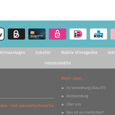
-Klimaanlagen
Zubehör
Mobile Klimageräte
Wä
Industriekälte
Mehr über...
EU Verordnung 2024/573
Rücksendung
Über uns
Klima- und wärmetechnische
Was ist ein Verdichter?