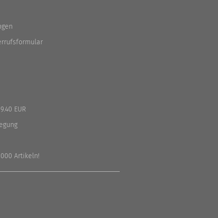
ngen
errufsformular
9.40 EUR
legung
000 Artikeln!