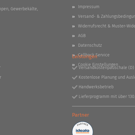
Impressum
pen, Gewerbekälte,
Versand- & Zahlungsbedingu
Widerrufsrecht & Muster-Wid
AGB
Datenschutz
Callback Service
Leistungen
Cookie Einstellungen
r
Versandkostenpauschale (D) 
r
Kostenlose Planung und Aus
Handwerksbetrieb
Lieferprogramm mit über 130.
Partner