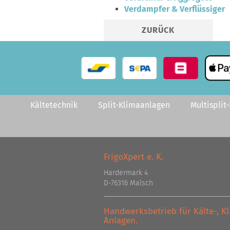
Verdampfer & Verflüssiger
ZURÜCK
Kältetechnik
Split-Klimaanlagen
Multisplit
FrigoXpert e. K.
Hardermark 4
D-76316 Malsch
Handwerksbetrieb für Kälte-, 
Anlagen.