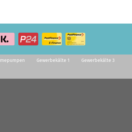
rmepumpen
Gewerbekälte 1
Gewerbekälte 3