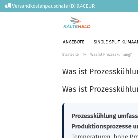
Versandkostenpauschale (D) 9.40EUR
ANGEBOTE
SINGLE SPLIT KLIMA
Direkt
»
Startseite
Was ist Prozesskühlung?
zum
Hauptinhalt
Was ist Prozesskühlu
Was ist Prozesskühlu
Prozesskühlung umfasst
Produktionsprozesse u
Temperaturen, hohe Pro