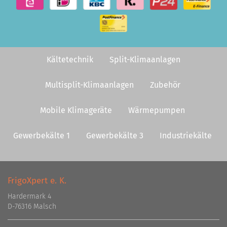
Kältetechnik
Split-Klimaanlagen
Multisplit-Klimaanlagen
Zubehör
Mobile Klimageräte
Wärmepumpen
Gewerbekälte 1
Gewerbekälte 3
Industriekälte
FrigoXpert e. K.
Hardermark 4
D-76316 Malsch