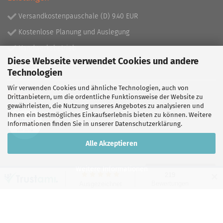
Versandkostenpauschale (D) 9.40 EUR
Kostenlose Planung und Auslegung
Handwerksbetrieb
Diese Webseite verwendet Cookies und andere
Lieferprogramm mit über 130.000 Artikeln!
Technologien
Wir verwenden Cookies und ähnliche Technologien, auch von
Partner
Drittanbietern, um die ordentliche Funktionsweise der Website zu
gewährleisten, die Nutzung unseres Angebotes zu analysieren und
Ihnen ein bestmögliches Einkaufserlebnis bieten zu können. Weitere
Informationen finden Sie in unserer
Datenschutzerklärung
.
Alle Akzeptieren
Weitere Informationen
Vertrag widerrufen
✕
Shopping Cart Software
by Gambio.com © 2026