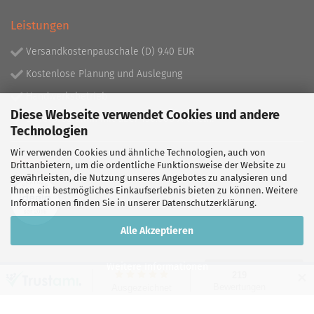
Leistungen
Versandkostenpauschale (D) 9.40 EUR
Kostenlose Planung und Auslegung
Handwerksbetrieb
Diese Webseite verwendet Cookies und andere
Lieferprogramm mit über 130.000 Artikeln!
Technologien
Wir verwenden Cookies und ähnliche Technologien, auch von
Partner
Drittanbietern, um die ordentliche Funktionsweise der Website zu
gewährleisten, die Nutzung unseres Angebotes zu analysieren und
Ihnen ein bestmögliches Einkaufserlebnis bieten zu können. Weitere
Informationen finden Sie in unserer
Datenschutzerklärung
.
Alle Akzeptieren
Weitere Informationen
Vertrag widerrufen
✕
Shopping Cart Software
by Gambio.com © 2026