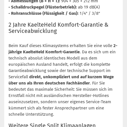
•
Abmessungen (B × H × T):
904 × 305 × 212 mm
•
Schalldruckpegel (Flüsterbetrieb):
ab 19 dB(A)
•
Rohranschlüsse (Flüssigkeit / Gas):
1/4" / 3/8"
2 Jahre KaelteHeld Komfort-Garantie &
Serviceabwicklung
Beim Kauf dieses Klimasystems erhalten Sie eine volle
2-
jährige KaelteHeld Komfort-Garantie
. Da es sich um ein
technisch absolut identisches Modell aus dem
europäischen Ausland handelt, erfolgt die komplette
Garantieabwicklung sowie der technische Support im
Servicefall
direkt, unkompliziert und auf kurzem Wege
über uns als Ihren deutschen Fachhändler
. Für Sie
bedeutet das maximale Sicherheit: Sie müssen sich im
Ernstfall nicht mit ausländischen Hersteller-Hotlines
auseinzusetzen, sondern unser eigenes Service-Team
kümmert sich als fester Ansprechpartner um eine
schnelle Unterstützung.
Weitere Single Split Klimaanlagen