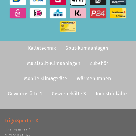
Kältetechnik
Split-Klimaanlagen
Multisplit-Klimaanlagen
Zubehör
Mobile Klimageräte
Wärmepumpen
Gewerbekälte 1
Gewerbekälte 3
Industriekälte
FrigoXpert e. K.
Hardermark 4