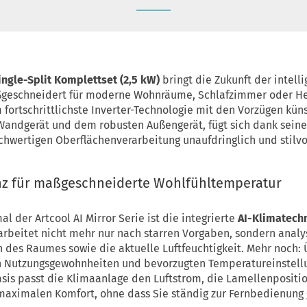
Single-Split Komplettset (2,5 kW)
bringt die Zukunft der intell
aßgeschneidert für moderne Wohnräume, Schlafzimmer oder He
fortschrittlichste Inverter-Technologie mit den Vorzügen künst
andgerät und dem robusten Außengerät, fügt sich dank seine
chwertigen Oberflächenverarbeitung unaufdringlich und stilvo
enz für maßgeschneiderte Wohlfühltemperatur
 der Artcool AI Mirror Serie ist die integrierte
AI-Klimatechno
 arbeitet nicht mehr nur nach starren Vorgaben, sondern analys
des Raumes sowie die aktuelle Luftfeuchtigkeit. Mehr noch: Ü
en Nutzungsgewohnheiten und bevorzugten Temperatureinstell
asis passt die Klimaanlage den Luftstrom, die Lamellenpositi
 maximalen Komfort, ohne dass Sie ständig zur Fernbedienung 