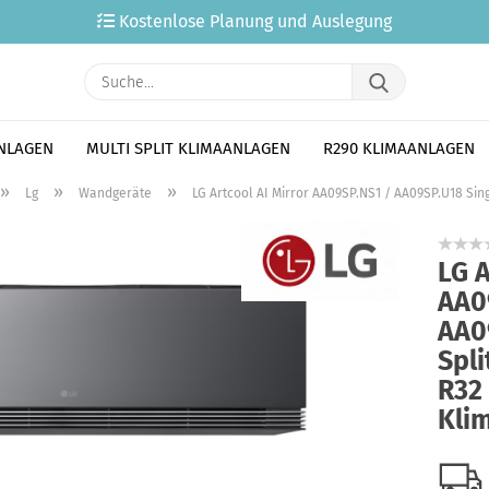
Kostenlose Planung und Auslegung
Suche...
ANLAGEN
MULTI SPLIT KLIMAANLAGEN
R290 KLIMAANLAGEN
»
»
»
Lg
Wandgeräte
LG Artcool AI Mirror AA09SP.NS1 / AA09SP.U18 Sing
LG A
AA0
AA0
Spli
R32 
Kli