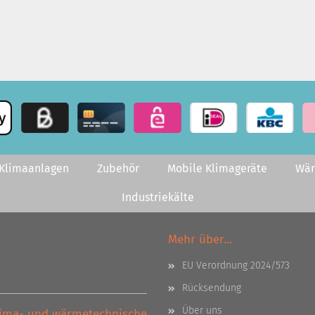
-Klimaanlagen
Zubehör
Mobile Klimageräte
Wä
Industriekälte
Mehr über...
EU Verordnung 2024/573
Rücksendung
Über uns
Klima- und wärmetechnische