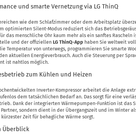
rmance und smarte Vernetzung via LG ThinQ
Bereichen wie dem Schlafzimmer oder dem Arbeitsplatz überz
Im optimierten Silent-Modus reduziert sich das Betriebsgeräu
s für das menschliche Ohr kaum mehr als ein sanftes Rascheln 
telle und der offiziellen
LG ThinQ-App
haben Sie weltweit volle
 die Temperatur von unterwegs, programmieren Sie smarte Wo
den aktuellen Energieverbrauch. Auch die Steuerung per Spr
nt ist nahtlos möglich.
resbetrieb zum Kühlen und Heizen
ochentwickelten Inverter-Kompressor arbeitet die Anlage ex
tufenlos dem tatsächlichen Bedarf an. Das sorgt für eine verläs
trieb. Dank der integrierten Wärmepumpen-Funktion ist das S
Partner, sondern dient in der Übergangszeit und im Winter al
 kürzester Zeit für behagliche Wärme sorgt.
 Überblick