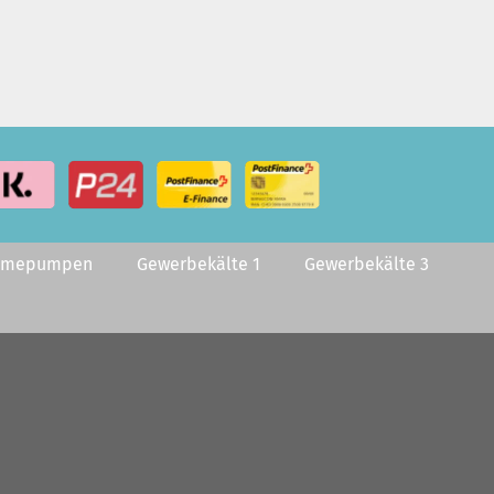
rmepumpen
Gewerbekälte 1
Gewerbekälte 3