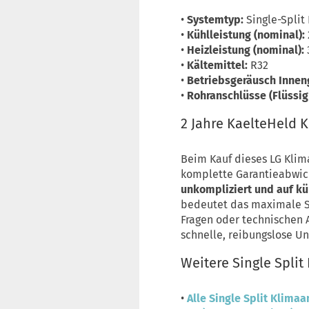
•
Systemtyp:
Single-Split
•
Kühlleistung (nominal):
•
Heizleistung (nominal):
•
Kältemittel:
R32
•
Betriebsgeräusch Inneng
•
Rohranschlüsse (Flüssigk
2 Jahre KaelteHeld 
Beim Kauf dieses LG Klim
komplette Garantieabwick
unkompliziert und auf k
bedeutet das maximale Si
Fragen oder technischen 
schnelle, reibungslose Un
Weitere Single Spli
•
Alle Single Split Klima