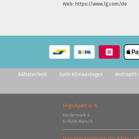
Web: https://www.lg.com/de
Kältetechnik
Split-Klimaanlagen
Multisplit
FrigoXpert e. K.
Hardermark 4
D-76316 Malsch
Handwerksbetrieb für Kälte-, 