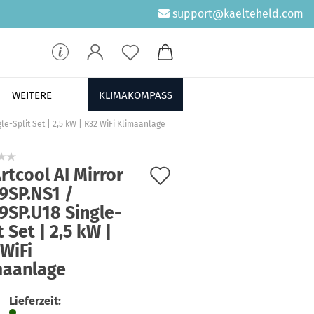
support@kaelteheld.com
WEITERE
KLIMAKOMPASS
le-Split Set | 2,5 kW | R32 WiFi Klimaanlage
Auf
rtcool AI Mirror
9SP.NS1 /
den
9SP.U18 Single-
Merkzettel
t Set | 2,5 kW |
WiFi
maanlage
Lieferzeit: