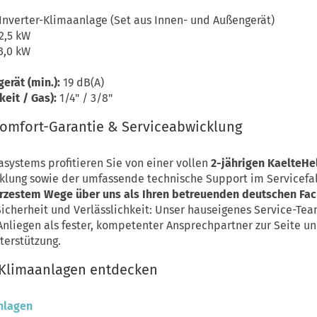
 Inverter-Klimaanlage (Set aus Innen- und Außengerät)
2,5 kW
3,0 kW
erät (min.):
19 dB(A)
eit / Gas):
1/4" / 3/8"
Komfort-Garantie & Serviceabwicklung
asystems profitieren Sie von einer vollen
2-jährigen KaelteHe
lung sowie der umfassende technische Support im Servicefal
ürzestem Wege über uns als Ihren betreuenden deutschen Fa
cherheit und Verlässlichkeit: Unser hauseigenes Service-Team
Anliegen als fester, kompetenter Ansprechpartner zur Seite 
terstützung.
t Klimaanlagen entdecken
anlagen