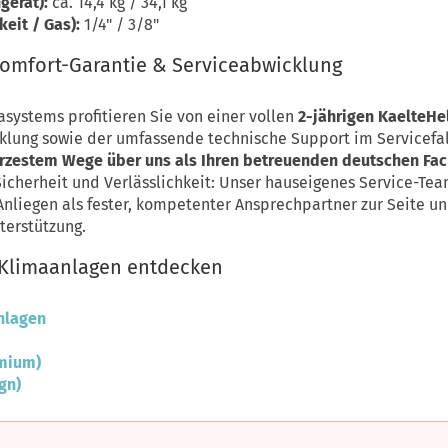
gerät):
ca. 14,4 kg / 34,1 kg
eit / Gas):
1/4" / 3/8"
Komfort-Garantie & Serviceabwicklung
asystems profitieren Sie von einer vollen
2-jährigen KaelteHe
lung sowie der umfassende technische Support im Servicefal
ürzestem Wege über uns als Ihren betreuenden deutschen Fa
cherheit und Verlässlichkeit: Unser hauseigenes Service-Team
Anliegen als fester, kompetenter Ansprechpartner zur Seite 
terstützung.
t Klimaanlagen entdecken
anlagen
emium)
gn)