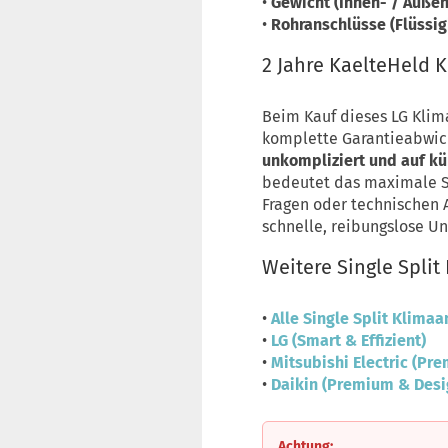
•
Gewicht (Innen- / Außen
•
Rohranschlüsse (Flüssigk
2 Jahre KaelteHeld 
Beim Kauf dieses LG Klim
komplette Garantieabwick
unkompliziert und auf k
bedeutet das maximale Si
Fragen oder technischen 
schnelle, reibungslose Un
Weitere Single Spli
•
Alle Single Split Klima
•
LG (Smart & Effizient)
•
Mitsubishi Electric (Pr
•
Daikin (Premium & Desi
Achtung: