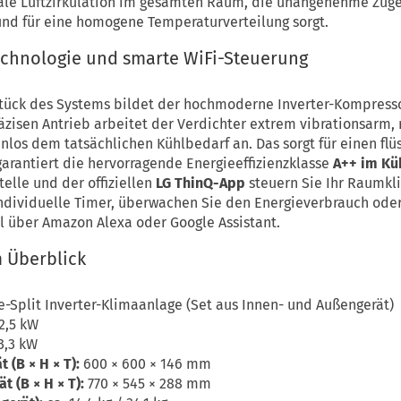
ale Luftzirkulation im gesamten Raum, die unangenehme Zug
 und für eine homogene Temperaturverteilung sorgt.
echnologie und smarte WiFi-Steuerung
stück des Systems bildet der hochmoderne Inverter-Kompress
äzisen Antrieb arbeitet der Verdichter extrem vibrationsarm
enlos dem tatsächlichen Kühlbedarf an. Das sorgt für einen flü
arantiert die hervorragende Energieeffizienzklasse
A++ im Kü
telle und der offiziellen
LG ThinQ-App
steuern Sie Ihr Raumkli
ndividuelle Timer, überwachen Sie den Energieverbrauch oder
 über Amazon Alexa oder Google Assistant.
 Überblick
e-Split Inverter-Klimaanlage (Set aus Innen- und Außengerät)
2,5 kW
3,3 kW
(B × H × T):
600 × 600 × 146 mm
 (B × H × T):
770 × 545 × 288 mm