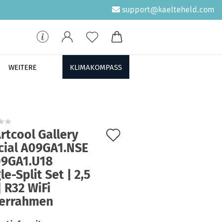
support@kaelteheld.com
WEITERE
KLIMAKOMPASS
Auf
rtcool Gallery
cial A09GA1.NSE
den
09GA1.U18
Merkzettel
le-Split Set | 2,5
 R32 WiFi
derrahmen