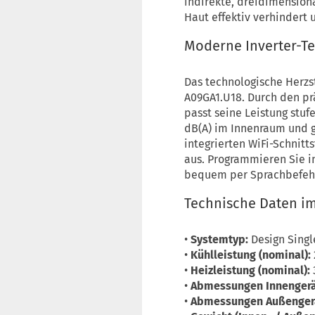
indirekte, dreidimension
Haut effektiv verhindert
Moderne Inverter-T
Das technologische Herz
A09GA1.U18. Durch den pr
passt seine Leistung stuf
dB(A) im Innenraum und g
integrierten WiFi-Schnitts
aus. Programmieren Sie i
bequem per Sprachbefehl
Technische Daten im
•
Systemtyp:
Design Singl
•
Kühlleistung (nominal):
•
Heizleistung (nominal):
•
Abmessungen Innengerät 
•
Abmessungen Außengerät