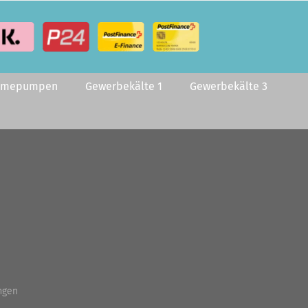
rmepumpen
Gewerbekälte 1
Gewerbekälte 3
ngen