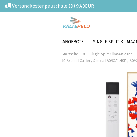
Versandkostenpauschale (D) 9.40EUR
ANGEBOTE
SINGLE SPLIT KLIMA
Direkt
»
Startseite
Single Split Klimaanlagen
zum
LG Artcool Gallery Special A09GA1.NSE / A09G
Hauptinhalt