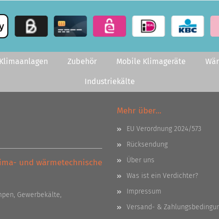
-Klimaanlagen
Zubehör
Mobile Klimageräte
Wä
Industriekälte
Mehr über...
EU Verordnung 2024/573
Rücksendung
Über uns
Klima- und wärmetechnische
Was ist ein Verdichter?
Impressum
pen, Gewerbekälte,
Versand- & Zahlungsbedingu