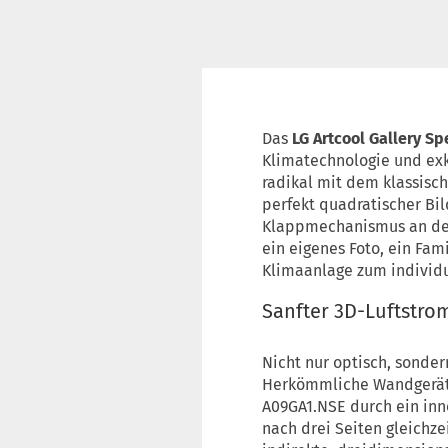
Das
LG Artcool Gallery Sp
Klimatechnologie und exk
radikal mit dem klassisch
perfekt quadratischer Bi
Klappmechanismus an der 
ein eigenes Foto, ein Fa
Klimaanlage zum individua
Sanfter 3D-Luftstro
Nicht nur optisch, sonde
Herkömmliche Wandgeräte b
A09GA1.NSE durch ein in
nach drei Seiten gleichze