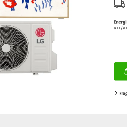
Energi
A++/A
Fra