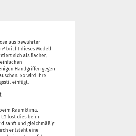
iose aus bewährter
m² bricht dieses Modell
iert sich als flacher,
 einfachen
enigen Handgriffen gegen
auschen. So wird Ihre
sstil einfügt.
t
e beim Raumklima.
 LG löst dies beim
ird sanft und gleichmäßig
urch entsteht eine