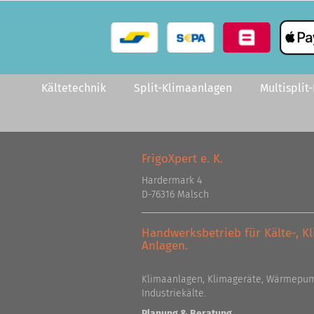
Kältetechnik
Split-Klimaanlagen
Multisplit
FrigoXpert e. K.
Hardermark 4
D-76316 Malsch
Handwerksbetrieb für Kälte-, 
Anlagen.
Klimaanlagen, Klimageräte, Wärmepum
Industriekälte.
Planung & Beratung