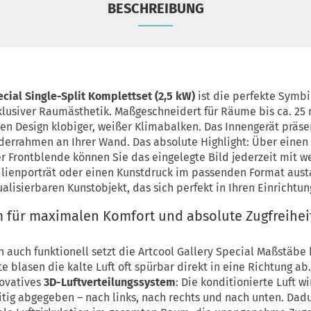
BESCHREIBUNG
ecial Single-Split Komplettset (2,5 kW)
ist die perfekte Symb
lusiver Raumästhetik. Maßgeschneidert für Räume bis ca. 25 
en Design klobiger, weißer Klimabalken. Das Innengerät präsent
lderrahmen an Ihrer Wand. Das absolute Highlight: Über einen
Frontblende können Sie das eingelegte Bild jederzeit mit w
milienporträt oder einen Kunstdruck im passenden Format aust
lisierbaren Kunstobjekt, das sich perfekt in Ihren Einrichtung
m für maximalen Komfort und absolute Zugfreihei
rn auch funktionell setzt die Artcool Gallery Special Maßstäb
lasen die kalte Luft oft spürbar direkt in eine Richtung ab.
novatives
3D-Luftverteilungssystem
: Die konditionierte Luft w
itig abgegeben – nach links, nach rechts und nach unten. Dad