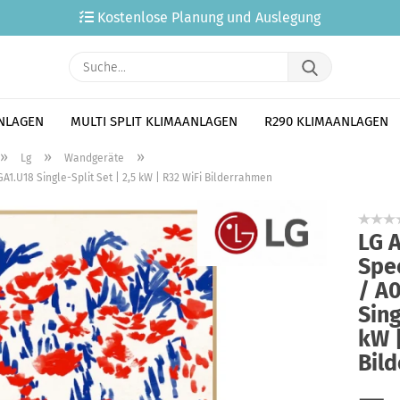
Kostenlose Planung und Auslegung
Suche...
ANLAGEN
MULTI SPLIT KLIMAANLAGEN
R290 KLIMAANLAGEN
»
»
»
Lg
Wandgeräte
A1.U18 Single-Split Set | 2,5 kW | R32 WiFi Bilderrahmen
LG A
Spe
/ A
Sing
kW |
Bil