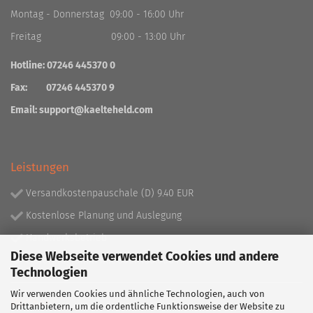
Montag - Donnerstag 09:00 - 16:00 Uhr
Freitag 09:00 - 13:00 Uhr
Hotline: 07246 445370 0
Fax: 07246 445370 9
Email:
support@kaelteheld.com
Leistungen
Versandkostenpauschale (D) 9.40 EUR
Kostenlose Planung und Auslegung
Handwerksbetrieb
Diese Webseite verwendet Cookies und andere
Lieferprogramm mit über 130.000 Artikeln!
Technologien
Wir verwenden Cookies und ähnliche Technologien, auch von
Partner
Drittanbietern, um die ordentliche Funktionsweise der Website zu