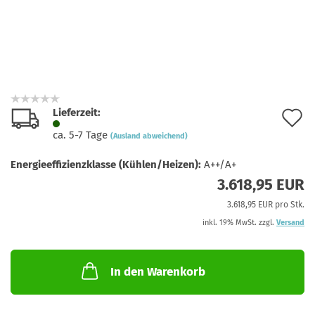
Lieferzeit:
A
ca. 5-7 Tage
(Ausland abweichend)
d
Energieeffizienzklasse (Kühlen/Heizen):
A++/A+
M
3.618,95 EUR
3.618,95 EUR pro Stk.
inkl. 19% MwSt. zzgl.
Versand
In den Warenkorb