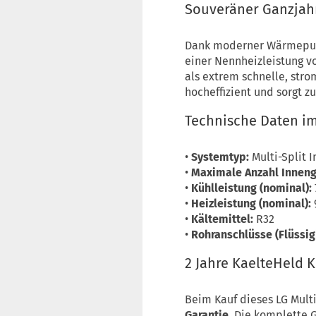
Souveräner Ganzjah
Dank moderner Wärmepump
einer Nennheizleistung vo
als extrem schnelle, str
hocheffizient und sorgt z
Technische Daten im
•
Systemtyp:
Multi-Split 
•
Maximale Anzahl Inneng
•
Kühlleistung (nominal):
•
Heizleistung (nominal):
•
Kältemittel:
R32
•
Rohranschlüsse (Flüssigk
2 Jahre KaelteHeld 
Beim Kauf dieses LG Multi
Garantie
. Die komplette 