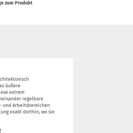
ge zum Produkt
rchitektonisch
as äußere
iese extrem
voneinander regelbare
- und Arbeitsbereichen
ung exakt dorthin, wo sie
g