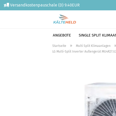
Versandkostenpauschale (D) 9.40EUR
ANGEBOTE
SINGLE SPLIT KLIMA
Direkt
»
Startseite
Multi Split Klimaanlagen
zum
LG Multi-Split Inverter Außengerät MU4R27.U2
Hauptinhalt