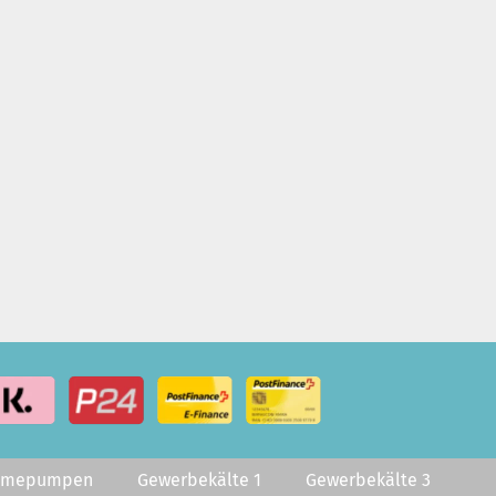
rmepumpen
Gewerbekälte 1
Gewerbekälte 3