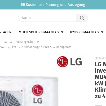
Kostenlose Planung und Auslegung
Suche...
ANLAGEN
MULTI SPLIT KLIMAANLAGEN
R290 KLIMAANLAGEN
»
»
»
LG
Aussengeräte
4A0 | 7,9 kW | R32 Klimaanlage für bis zu 4 Innengeräte
LG M
Inv
MU4
kW 
Klim
zu 4