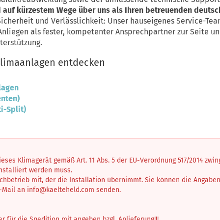
nd auf kürzestem Wege über uns als Ihren betreuenden deuts
cherheit und Verlässlichkeit: Unser hauseigenes Service-Team
Anliegen als fester, kompetenter Ansprechpartner zur Seite 
terstützung.
 Klimaanlagen entdecken
nlagen
enten)
i-Split)
dieses Klimagerät gemäß Art. 11 Abs. 5 der EU-Verordnung 517/2014 zwi
installiert werden muss.
achbetrieb mit, der die Installation übernimmt. Sie können die Angabe
E-Mail an
info@kaelteheld.com
senden.
für die Spedition mit angeben bzgl. Anlieferung!!!