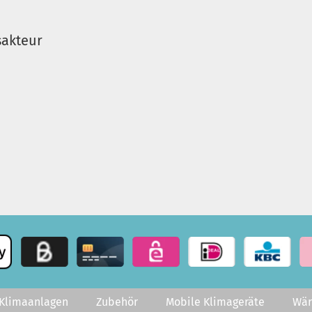
sakteur
H
-Klimaanlagen
Zubehör
Mobile Klimageräte
Wä