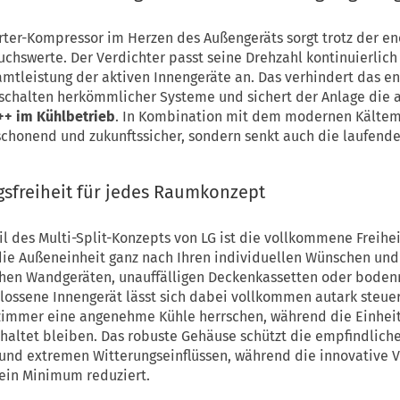
rter-Kompressor im Herzen des Außengeräts sorgt trotz der e
chswerte. Der Verdichter passt seine Drehzahl kontinuierlich
mtleistung der aktiven Innengeräte an. Das verhindert das ene
chalten herkömmlicher Systeme und sichert der Anlage die a
++ im Kühlbetrieb
. In Kombination mit dem modernen Kältemi
chonend und zukunftssicher, sondern senkt auch die laufend
sfreiheit für jedes Raumkonzept
l des Multi-Split-Konzepts von LG ist die vollkommene Freihe
die Außeneinheit ganz nach Ihren individuellen Wünschen und
chen Wandgeräten, unauffälligen Deckenkassetten oder bode
lossene Innengerät lässt sich dabei vollkommen autark steuer
zimmer eine angenehme Kühle herrschen, während die Einhei
altet bleiben. Das robuste Gehäuse schützt die empfindlic
n und extremen Witterungseinflüssen, während die innovative 
ein Minimum reduziert.