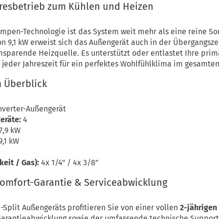
resbetrieb zum Kühlen und Heizen
en-Technologie ist das System weit mehr als eine reine S
n 9,1 kW erweist sich das Außengerät auch in der Übergangsze
omsparende Heizquelle. Es unterstützt oder entlastet Ihre pri
u jeder Jahreszeit für ein perfektes Wohlfühlklima im gesamte
 Überblick
Inverter-Außengerät
eräte:
4
7,9 kW
9,1 kW
eit / Gas):
4x 1/4" / 4x 3/8"
Komfort-Garantie & Serviceabwicklung
-Split Außengeräts profitieren Sie von einer vollen
2-jährigen
Garantieabwicklung sowie der umfassende technische Support 