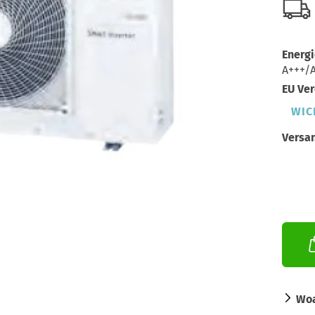
Energi
A+++/
EU Ver
WIC
Versa
Woa