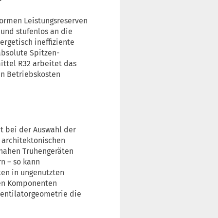
normen Leistungsreserven
 und stufenlos an die
rgetisch ineffiziente
bsolute Spitzen-
ttel R32 arbeitet das
en Betriebskosten
it bei der Auswahl der
 architektonischen
nnahen Truhengeräten
n – so kann
ten in ungenutzten
hen Komponenten
Ventilatorgeometrie die