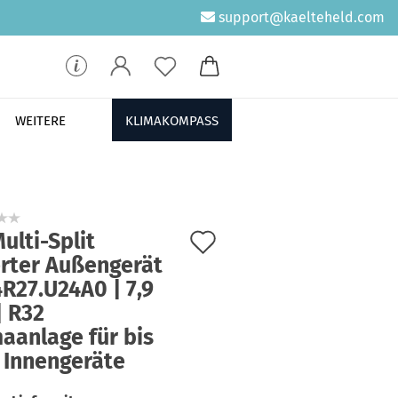
support@kaelteheld.com
WEITERE
KLIMAKOMPASS
Auf
ulti-Split
erter Außengerät
den
R27.U24A0 | 7,9
Merkzettel
| R32
aanlage für bis
 Innengeräte