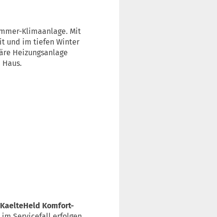
ommer-Klimaanlage. Mit
it und im tiefen Winter
märe Heizungsanlage
n Haus.
 KaelteHeld Komfort-
im Servicefall erfolgen