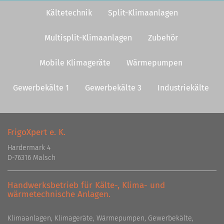
Kältetechnik
Split-Klimaanlagen
Multisplit-Klimaanlagen
Zubehör
Mobile Klimageräte
Wärmepumpen
Gewerbekälte 1
Gewerbekälte 3
Industriekälte
FrigoXpert e. K.
Hardermark 4
D-76316 Malsch
Handwerksbetrieb für Kälte-, Klima- und
wärmetechnische Anlagen.
Klimaanlagen, Klimageräte, Wärmepumpen, Gewerbekälte,