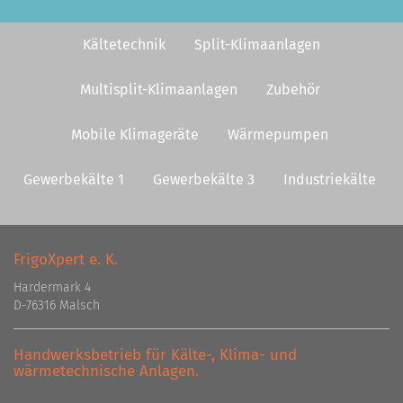
Kältetechnik
Split-Klimaanlagen
Multisplit-Klimaanlagen
Zubehör
Mobile Klimageräte
Wärmepumpen
Gewerbekälte 1
Gewerbekälte 3
Industriekälte
FrigoXpert e. K.
Hardermark 4
D-76316 Malsch
Handwerksbetrieb für Kälte-, Klima- und
wärmetechnische Anlagen.