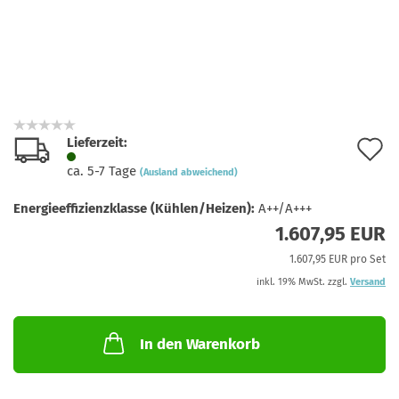
Lieferzeit:
A
ca. 5-7 Tage
(Ausland abweichend)
d
Energieeffizienzklasse (Kühlen/Heizen):
A++/A+++
M
1.607,95 EUR
1.607,95 EUR pro Set
inkl. 19% MwSt. zzgl.
Versand
In den Warenkorb