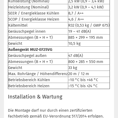
Kühlleistung (Nominal)
2,5 kW (0,9 – 3,4 kW)
Heizleistung (Nominal)
3,2 kW (0,9 – 4,1 kW)
SEER / Energieklasse Kühlen
8,7 / A++
SCOP / Energieklasse Heizen
4,6 / A++
Kältemittel
R32 (0,53 kg / GWP 675)
Geräuschpegel innen
19 – 41 dB(A)
Abmessungen (B × H × T)
885 × 299 × 195 mm
Gewicht
10,5 kg
Außengerät MUZ-EF25VG
Geräuschpegel außen
47 dB(A)
Abmessungen (B × H × T)
800 × 285 × 550 mm
Gewicht
33 kg
Max. Rohrlänge / Höhendifferenz
20 m / 12 m
Betriebsbereich Kühlen
–10 °C bis +46 °C
Betriebsbereich Heizen
–15 °C bis +24 °C
Installation & Wartung
Die Montage darf nur durch einen zertifizierten
Fachbetrieb gemäß EU-Verordnung 517/2014 erfolgen.