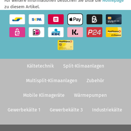
Für weitere Informationen besuchen Sie bitte die
Homepage
zu diesem Artikel.
Kältetechnik
Split-Klimaanlagen
Multisplit-Klimaanlagen
Zubehör
Mobile Klimageräte
Wärmepumpen
Gewerbekälte 1
Gewerbekälte 3
Industriekälte