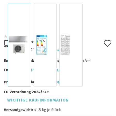
Lieferzeit:
A
ca. 7-10 Tage
(Ausland abweichend)
d
Energieeffizienzklasse (Kühlen/Heizen):
A+++/A++
M
Energielabel:
PDF DOWNLOAD
Produktdatenblatt:
PDF DOWNLOAD
EU Verordnung 2024/573:
WICHTIGE KAUFINFORMATION
Versandgewicht:
41.5
kg je Stück