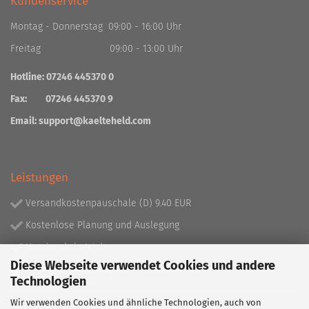
Kundenservice
Montag - Donnerstag 09:00 - 16:00 Uhr
Freitag 09:00 - 13:00 Uhr
Hotline: 07246 445370 0
Fax: 07246 445370 9
Email:
support@kaelteheld.com
Leistungen
Versandkostenpauschale (D) 9.40 EUR
Kostenlose Planung und Auslegung
Handwerksbetrieb
Diese Webseite verwendet Cookies und andere
Lieferprogramm mit über 130.000 Artikeln!
Technologien
Wir verwenden Cookies und ähnliche Technologien, auch von