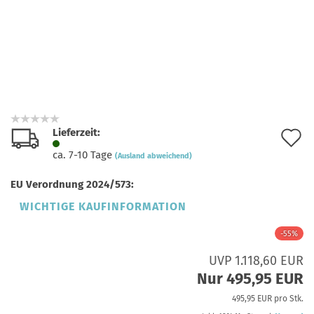
Lieferzeit:
A
ca. 7-10 Tage
(Ausland abweichend)
d
EU Verordnung 2024/573:
M
WICHTIGE KAUFINFORMATION
-55%
UVP 1.118,60 EUR
Nur 495,95 EUR
495,95 EUR pro Stk.