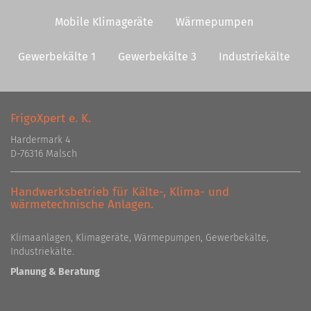
Mobile Klimageräte
Wärmepumpen
Gewerbekälte 1
Gewerbekälte 3
Industriekälte
FrigoXpert e. K.
Hardermark 4
D-76316 Malsch
Handwerksbetrieb für Kälte-, Klima- und
wärmetechnische Anlagen.
Klimaanlagen, Klimageräte, Wärmepumpen, Gewerbekälte,
Industriekälte.
Planung & Beratung