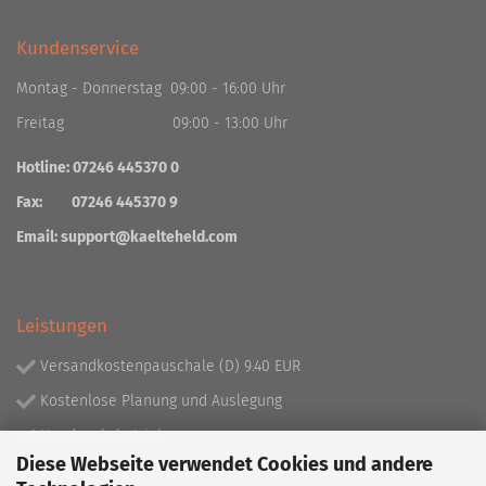
Kundenservice
Montag - Donnerstag 09:00 - 16:00 Uhr
Freitag 09:00 - 13:00 Uhr
Hotline: 07246 445370 0
Fax: 07246 445370 9
Email:
support@kaelteheld.com
Leistungen
Versandkostenpauschale (D) 9.40 EUR
Kostenlose Planung und Auslegung
Handwerksbetrieb
Diese Webseite verwendet Cookies und andere
Lieferprogramm mit über 130.000 Artikeln!