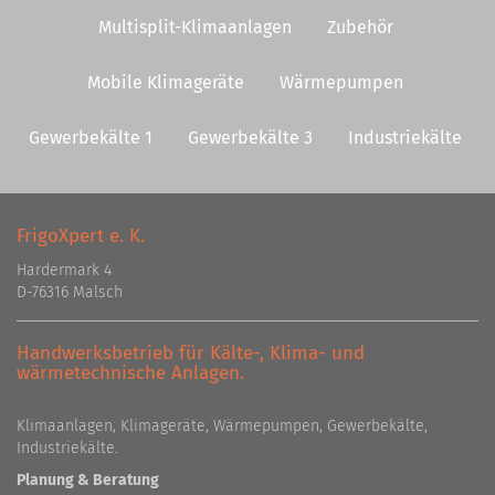
Multisplit-Klimaanlagen
Zubehör
Mobile Klimageräte
Wärmepumpen
Gewerbekälte 1
Gewerbekälte 3
Industriekälte
FrigoXpert e. K.
Hardermark 4
D-76316 Malsch
Handwerksbetrieb für Kälte-, Klima- und
wärmetechnische Anlagen.
Klimaanlagen, Klimageräte, Wärmepumpen, Gewerbekälte,
Industriekälte.
Planung & Beratung