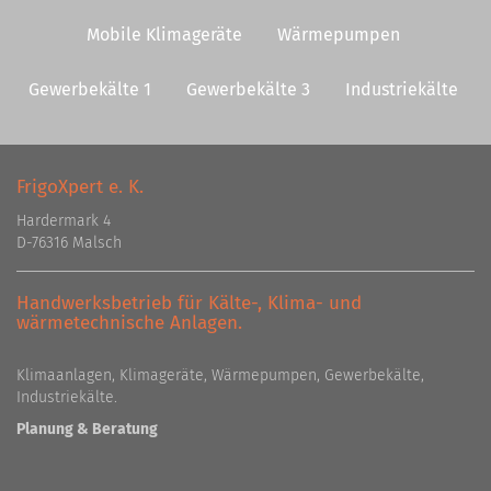
Mobile Klimageräte
Wärmepumpen
Gewerbekälte 1
Gewerbekälte 3
Industriekälte
FrigoXpert e. K.
Hardermark 4
D-76316 Malsch
Handwerksbetrieb für Kälte-, Klima- und
wärmetechnische Anlagen.
Klimaanlagen, Klimageräte, Wärmepumpen, Gewerbekälte,
Industriekälte.
Planung & Beratung