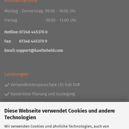
Kundenservice
Montag - Donnerstag 09:00 - 16:00 Uhr
Freitag 09:00 - 13:00 Uhr
Hotline: 07246 445370 0
Fax: 07246 445370 9
Email:
support@kaelteheld.com
Leistungen
Versandkostenpauschale (D) 9.40 EUR
Kostenlose Planung und Auslegung
Handwerksbetrieb
Diese Webseite verwendet Cookies und andere
Lieferprogramm mit über 130.000 Artikeln!
Technologien
Wir verwenden Cookies und ähnliche Technologien, auch von