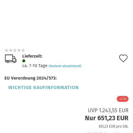
Lieferzeit:
A
ca. 7-10 Tage
(Ausland abweichend)
d
EU Verordnung 2024/573:
M
WICHTIGE KAUFINFORMATION
-47%
UVP 1.243,55 EUR
Nur 651,23 EUR
651,23 EUR pro Stk.