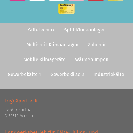
Kältetechnik
Split-Klimaanlagen
Multisplit-Klimaanlagen
Zubehör
Mobile Klimageräte
Wärmepumpen
Gewerbekälte 1
Gewerbekälte 3
Industriekälte
FrigoXpert e. K.
Hardermark 4
D-76316 Malsch
Handwerksbetrieb für Kälte-, Klima- und