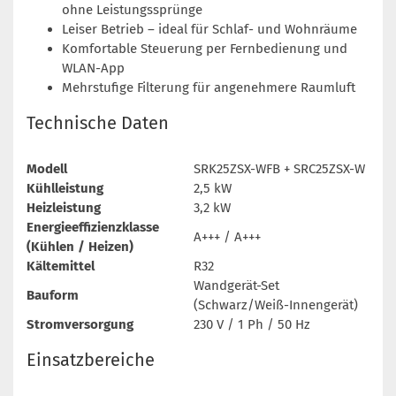
ohne Leistungssprünge
Leiser Betrieb – ideal für Schlaf- und Wohnräume
Komfortable Steuerung per Fernbedienung und
WLAN-App
Mehrstufige Filterung für angenehmere Raumluft
Technische Daten
Modell
SRK25ZSX-WFB + SRC25ZSX-W
Kühlleistung
2,5 kW
Heizleistung
3,2 kW
Energieeffizienzklasse
A+++ / A+++
(Kühlen / Heizen)
Kältemittel
R32
Wandgerät-Set
Bauform
(Schwarz/Weiß-Innengerät)
Stromversorgung
230 V / 1 Ph / 50 Hz
Einsatzbereiche