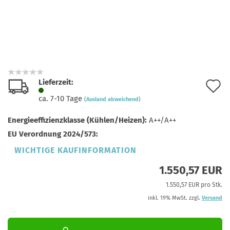
Lieferzeit:
A
ca. 7-10 Tage
(Ausland abweichend)
d
Energieeffizienzklasse (Kühlen/Heizen):
A++/A++
M
EU Verordnung 2024/573:
WICHTIGE KAUFINFORMATION
1.550,57 EUR
1.550,57 EUR pro Stk.
inkl. 19% MwSt. zzgl.
Versand