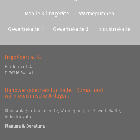
Mobile Klimageräte
Wärmepumpen
Gewerbekälte 1
Gewerbekälte 3
Industriekälte
FrigoXpert e. K.
Hardermark 4
D-76316 Malsch
Handwerksbetrieb für Kälte-, Klima- und
wärmetechnische Anlagen.
Klimaanlagen, Klimageräte, Wärmepumpen, Gewerbekälte,
Industriekälte.
Planung & Beratung