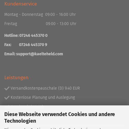
Kundenservice
Montag - Donnerstag 09:00 - 16:00 Uhr
Freitag 09:00 - 13:00 Uhr
Hotline: 07246 445370 0
Fax: 07246 445370 9
Email:
support@kaelteheld.com
Leistungen
Versandkostenpauschale (D) 9.40 EUR
Kostenlose Planung und Auslegung
Handwerksbetrieb
Diese Webseite verwendet Cookies und andere
Lieferprogramm mit über 130.000 Artikeln!
Technologien