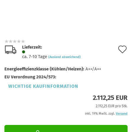
Lieferzeit:
A
ca. 7-10 Tage
(Ausland abweichend)
d
Energieeffizienzklasse (Kühlen/Heizen):
A++/A++
M
EU Verordnung 2024/573:
WICHTIGE KAUFINFORMATION
2.112,25 EUR
2.112,25 EUR pro Stk.
inkl. 19% MwSt. zzgl.
Versand