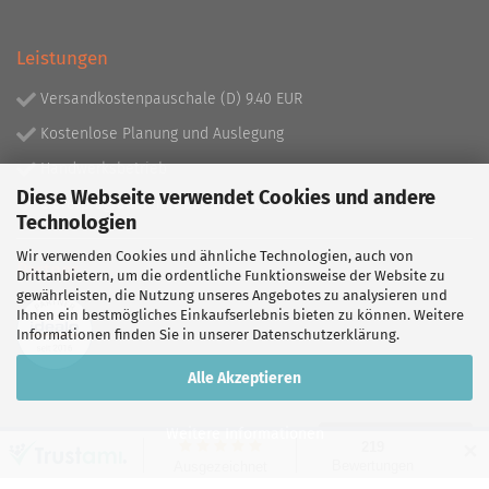
Leistungen
Versandkostenpauschale (D) 9.40 EUR
Kostenlose Planung und Auslegung
Handwerksbetrieb
Diese Webseite verwendet Cookies und andere
Lieferprogramm mit über 130.000 Artikeln!
Technologien
Wir verwenden Cookies und ähnliche Technologien, auch von
Partner
Drittanbietern, um die ordentliche Funktionsweise der Website zu
gewährleisten, die Nutzung unseres Angebotes zu analysieren und
Ihnen ein bestmögliches Einkaufserlebnis bieten zu können. Weitere
Informationen finden Sie in unserer
Datenschutzerklärung
.
Alle Akzeptieren
Weitere Informationen
Vertrag widerrufen
✕