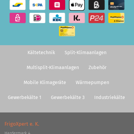
Kältetechnik
Split-Klimaanlagen
Multisplit-Klimaanlagen
Zubehör
Mobile Klimageräte
Wärmepumpen
Gewerbekälte 1
Gewerbekälte 3
Industriekälte
FrigoXpert e. K.
Hardermark 4