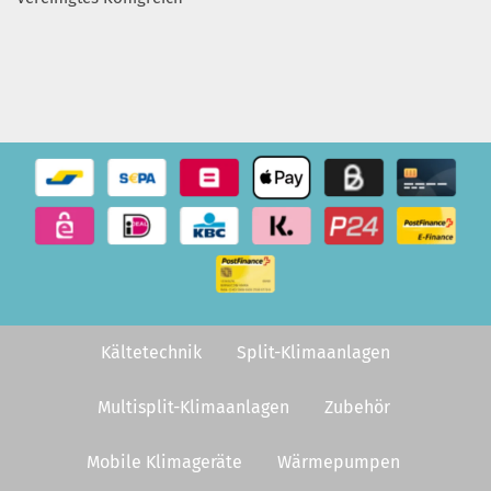
Kältetechnik
Split-Klimaanlagen
Multisplit-Klimaanlagen
Zubehör
Mobile Klimageräte
Wärmepumpen