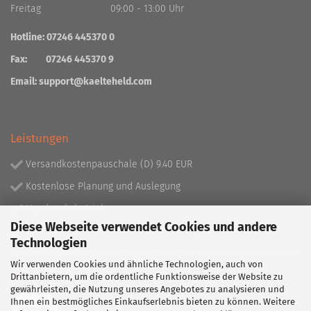
Freitag 09:00 - 13:00 Uhr
Hotline: 07246 445370 0
Fax: 07246 445370 9
Email:
support@kaelteheld.com
Leistungen
Versandkostenpauschale (D) 9.40 EUR
Kostenlose Planung und Auslegung
Handwerksbetrieb
Diese Webseite verwendet Cookies und andere
Lieferprogramm mit über 130.000 Artikeln!
Technologien
Wir verwenden Cookies und ähnliche Technologien, auch von
Partner
Drittanbietern, um die ordentliche Funktionsweise der Website zu
gewährleisten, die Nutzung unseres Angebotes zu analysieren und
Ihnen ein bestmögliches Einkaufserlebnis bieten zu können. Weitere