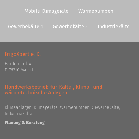
Mobile Klimageräte
Wärmepumpen
Gewerbekälte 1
Gewerbekälte 3
Industriekälte
FrigoXpert e. K.
Hardermark 4
D-76316 Malsch
Handwerksbetrieb für Kälte-, Klima- und
wärmetechnische Anlagen.
Klimaanlagen, Klimageräte, Wärmepumpen, Gewerbekälte,
Industriekälte.
Planung & Beratung