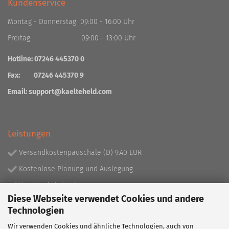
Kundenservice
Montag - Donnerstag 09:00 - 16:00 Uhr
Freitag 09:00 - 13:00 Uhr
Hotline: 07246 445370 0
Fax: 07246 445370 9
Email:
support@kaelteheld.com
Leistungen
Versandkostenpauschale (D) 9.40 EUR
Kostenlose Planung und Auslegung
Handwerksbetrieb
Diese Webseite verwendet Cookies und andere
Lieferprogramm mit über 130.000 Artikeln!
Technologien
Wir verwenden Cookies und ähnliche Technologien, auch von