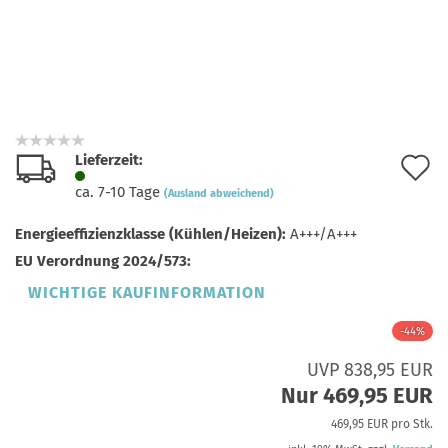
Lieferzeit:
A
ca. 7-10 Tage
(Ausland abweichend)
d
Energieeffizienzklasse (Kühlen/Heizen):
A+++/A+++
M
EU Verordnung 2024/573:
WICHTIGE KAUFINFORMATION
-44%
UVP 838,95 EUR
Nur 469,95 EUR
469,95 EUR pro Stk.