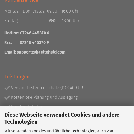
Kundenservice
Montag - Donnerstag 09:00 - 16:00 Uhr
Freitag 09:00 - 13:00 Uhr
Hotline: 07246 445370 0
Fax: 07246 445370 9
Email:
support@kaelteheld.com
Leistungen
Versandkostenpauschale (D) 9.40 EUR
Kostenlose Planung und Auslegung
Handwerksbetrieb
Diese Webseite verwendet Cookies und andere
Lieferprogramm mit über 130.000 Artikeln!
Technologien
Wir verwenden Cookies und ähnliche Technologien, auch von