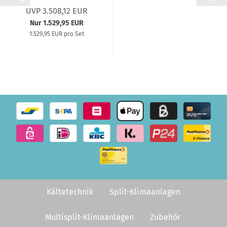
Außengerät...
UVP 3.508,12 EUR
Nur 1.529,95 EUR
1.529,95 EUR pro Set
Kältetechnik
Split-Klimaanlagen
Multisplit-Klimaanlagen
Zubehör