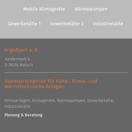
Mobile Klimageräte
Wärmepumpen
Gewerbekälte 1
Gewerbekälte 3
Industriekälte
FrigoXpert e. K.
Hardermark 4
D-76316 Malsch
Handwerksbetrieb für Kälte-, Klima- und
wärmetechnische Anlagen.
Klimaanlagen, Klimageräte, Wärmepumpen, Gewerbekälte,
Industriekälte.
Planung & Beratung