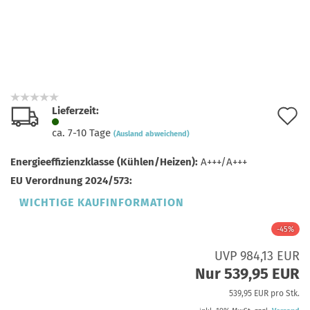
Lieferzeit:
A
ca. 7-10 Tage
(Ausland abweichend)
d
Energieeffizienzklasse (Kühlen/Heizen):
A+++/A+++
M
EU Verordnung 2024/573:
WICHTIGE KAUFINFORMATION
-45%
UVP 984,13 EUR
Nur 539,95 EUR
539,95 EUR pro Stk.