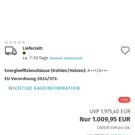
Lieferzeit:
A
ca. 7-10 Tage
(Ausland abweichend)
d
Energieeffizienzklasse (Kühlen/Heizen):
A+++/A+++
M
EU Verordnung 2024/573:
WICHTIGE KAUFINFORMATION
-48%
UVP 1.975,40 EUR
Nur 1.009,95 EUR
1.009,95 EUR pro Stk.