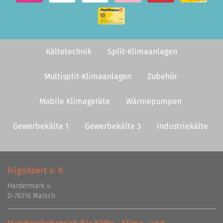
Kältetechnik
Split-Klimaanlagen
Multisplit-Klimaanlagen
Zubehör
Mobile Klimageräte
Wärmepumpen
Gewerbekälte 1
Gewerbekälte 3
Industriekälte
FrigoXpert e. K.
Hardermark 4
D-76316 Malsch