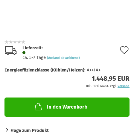
Lieferzeit:
A
ca. 5-7 Tage
(Ausland abweichend)
d
Energieeffizienzklasse (Kühlen/Heizen):
A++/A+
M
1.448,95 EUR
inkl. 19% MwSt. zzgl.
Versand
In den Warenkorb
Frage zum Produkt