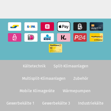
Kältetechnik
Split-Klimaanlagen
Multisplit-Klimaanlagen
Zubehör
Mobile Klimageräte
Wärmepumpen
Gewerbekälte 1
Gewerbekälte 3
Industriekälte