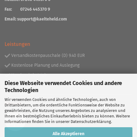
Fax: 07246 445370 9
Email:
support@kaelteheld.com
Leistungen
Versandkostenpauschale (D) 9.40 EUR
Kostenlose Planung und Auslegung
Handwerksbetrieb
Diese Webseite verwendet Cookies und andere
Lieferprogramm mit über 130.000 Artikeln!
Technologien
Wir verwenden Cookies und ähnliche Technologien, auch von
Partner
Drittanbietern, um die ordentliche Funktionsweise der Website zu
gewährleisten, die Nutzung unseres Angebotes zu analysieren und
Ihnen ein bestmögliches Einkaufserlebnis bieten zu können. Weitere
Informationen finden Sie in unserer
Datenschutzerklärung
.
Alle Akzeptieren