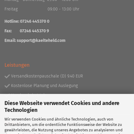
Freitag 09:00 - 13:00 Uhr
Hotline: 07246 445370 0
Fax: 07246 445370 9
Email:
support@kaelteheld.com
Leistungen
Versandkostenpauschale (D) 9.40 EUR
Kostenlose Planung und Auslegung
Handwerksbetrieb
Diese Webseite verwendet Cookies und andere
Lieferprogramm mit über 130.000 Artikeln!
Technologien
Wir verwenden Cookies und ähnliche Technologien, auch von
Partner
Drittanbietern, um die ordentliche Funktionsweise der Website zu
gewährleisten, die Nutzung unseres Angebotes zu analysieren und