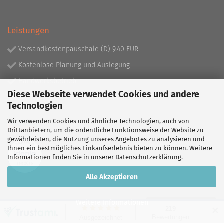
Leistungen
Versandkostenpauschale (D) 9.40 EUR
Kostenlose Planung und Auslegung
Handwerksbetrieb
Diese Webseite verwendet Cookies und andere
Lieferprogramm mit über 130.000 Artikeln!
Technologien
Wir verwenden Cookies und ähnliche Technologien, auch von
Partner
Drittanbietern, um die ordentliche Funktionsweise der Website zu
gewährleisten, die Nutzung unseres Angebotes zu analysieren und
Ihnen ein bestmögliches Einkaufserlebnis bieten zu können. Weitere
Informationen finden Sie in unserer
Datenschutzerklärung
.
Alle Akzeptieren
Weitere Informationen
Vertrag widerrufen
✕