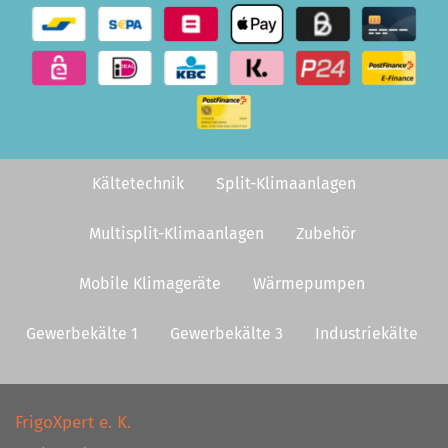
Kältetechnik
Split-Klimaanlagen
Multisplit-Klimaanlagen
Zubehör
Mobile Klimageräte
Wärmepumpen
Gewerbekälte 1
Gewerbekälte 3
Industriekälte
FrigoXpert e. K.