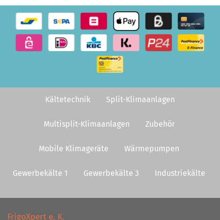
Kältetechnik
Split-Klimaanlagen
Multisplit-Klimaanlagen
Zubehör
Mobile Klimageräte
Wärmepumpen
Gewerbekälte 1
Gewerbekälte 3
Industriekälte
FrigoXpert e. K.