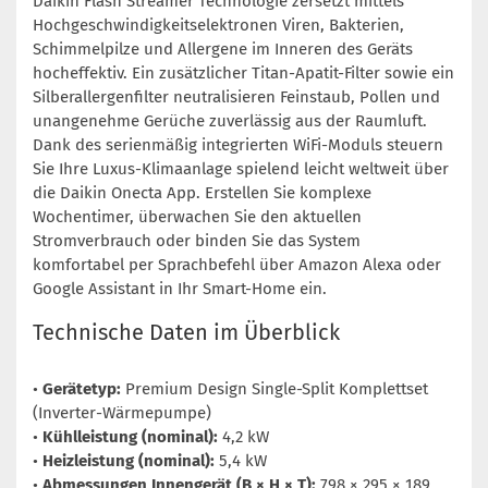
Daikin Flash Streamer Technologie zersetzt mittels
Hochgeschwindigkeitselektronen Viren, Bakterien,
Schimmelpilze und Allergene im Inneren des Geräts
hocheffektiv. Ein zusätzlicher Titan-Apatit-Filter sowie ein
Silberallergenfilter neutralisieren Feinstaub, Pollen und
unangenehme Gerüche zuverlässig aus der Raumluft.
Dank des serienmäßig integrierten WiFi-Moduls steuern
Sie Ihre Luxus-Klimaanlage spielend leicht weltweit über
die Daikin Onecta App. Erstellen Sie komplexe
Wochentimer, überwachen Sie den aktuellen
Stromverbrauch oder binden Sie das System
komfortabel per Sprachbefehl über Amazon Alexa oder
Google Assistant in Ihr Smart-Home ein.
Technische Daten im Überblick
•
Gerätetyp:
Premium Design Single-Split Komplettset
(Inverter-Wärmepumpe)
•
Kühlleistung (nominal):
4,2 kW
•
Heizleistung (nominal):
5,4 kW
•
Abmessungen Innengerät (B × H × T):
798 × 295 × 189