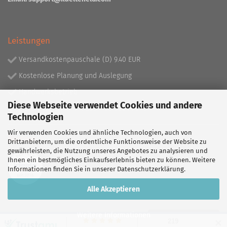
Leistungen
Versandkostenpauschale (D) 9.40 EUR
Kostenlose Planung und Auslegung
Handwerksbetrieb
Diese Webseite verwendet Cookies und andere
Lieferprogramm mit über 130.000 Artikeln!
Technologien
Wir verwenden Cookies und ähnliche Technologien, auch von
Partner
Drittanbietern, um die ordentliche Funktionsweise der Website zu
gewährleisten, die Nutzung unseres Angebotes zu analysieren und
Ihnen ein bestmögliches Einkaufserlebnis bieten zu können. Weitere
Informationen finden Sie in unserer
Datenschutzerklärung
.
Alle Akzeptieren
Weitere Informationen
Vertrag widerrufen
✕