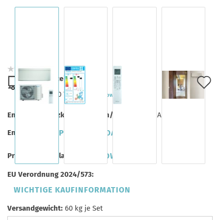
Lieferzeit:
A
ca. 7-10 Tage
(Ausland abweichend)
d
Energieeffizienzklasse (Kühlen/Heizen):
A++/A++
M
Energielabel:
PDF DOWNLOAD
Produktdatenblatt:
PDF DOWNLOAD
EU Verordnung 2024/573:
WICHTIGE KAUFINFORMATION
Versandgewicht:
60
kg je Set