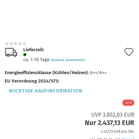
Lieferzeit:
A
ca. 7-10 Tage
(Ausland abweichend)
d
Energieeffizienzklasse (Kühlen/Heizen):
A++/A++
M
EU Verordnung 2024/573:
WICHTIGE KAUFINFORMATION
-36%
UVP 3.852,03 EUR
Nur 2.437,13 EUR
2.437,13 EUR pro Stk.