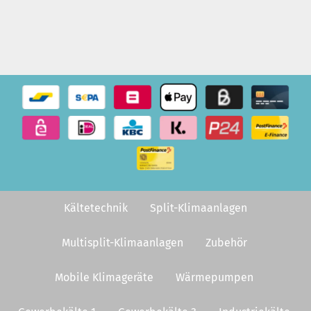
Kältetechnik
Split-Klimaanlagen
Multisplit-Klimaanlagen
Zubehör
Mobile Klimageräte
Wärmepumpen