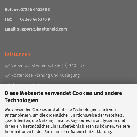
Hotline: 07246 445370 0
Fax: 07246 445370 9
Email:
support@kaelteheld.com
Leistungen
Versandkostenpauschale (D) 9.40 EUR
Kostenlose Planung und Auslegung
Handwerksbetrieb
Diese Webseite verwendet Cookies und andere
Lieferprogramm mit über 130.000 Artikeln!
Technologien
Wir verwenden Cookies und ähnliche Technologien, auch von
Partner
Drittanbietern, um die ordentliche Funktionsweise der Website zu
gewährleisten, die Nutzung unseres Angebotes zu analysieren und
Ihnen ein bestmögliches Einkaufserlebnis bieten zu können. Weitere
Informationen finden Sie in unserer
Datenschutzerklärung
.