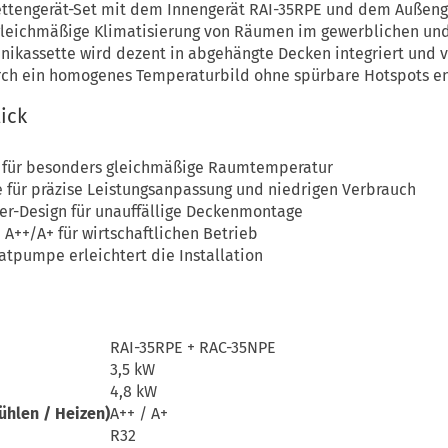
ttengerät-Set mit dem Innengerät RAI-35RPE und dem Außenge
e gleichmäßige Klimatisierung von Räumen im gewerblichen un
nikassette wird dezent in abgehängte Decken integriert und ve
rch ein homogenes Temperaturbild ohne spürbare Hotspots en
lick
 für besonders gleichmäßige Raumtemperatur
e für präzise Leistungsanpassung und niedrigen Verbrauch
er-Design für unauffällige Deckenmontage
 A++/A+ für wirtschaftlichen Betrieb
atpumpe erleichtert die Installation
RAI-35RPE + RAC-35NPE
3,5 kW
4,8 kW
ühlen / Heizen)
A++ / A+
R32