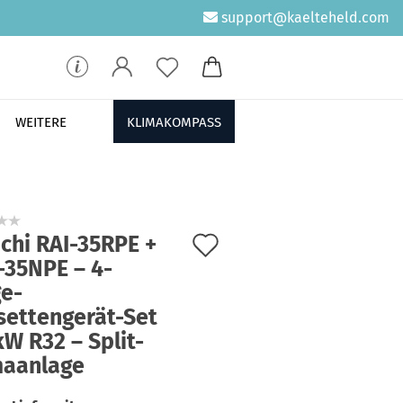
support@kaelteheld.com
WEITERE
KLIMAKOMPASS
Auf
chi RAI-35RPE +
-35NPE – 4-
den
e-
Merkzettel
settengerät-Set
kW R32 – Split-
maanlage