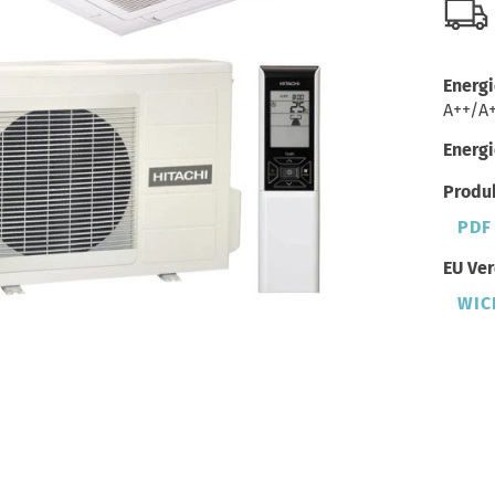
Energi
A++/A
Energi
Produk
PDF
EU Ver
WIC