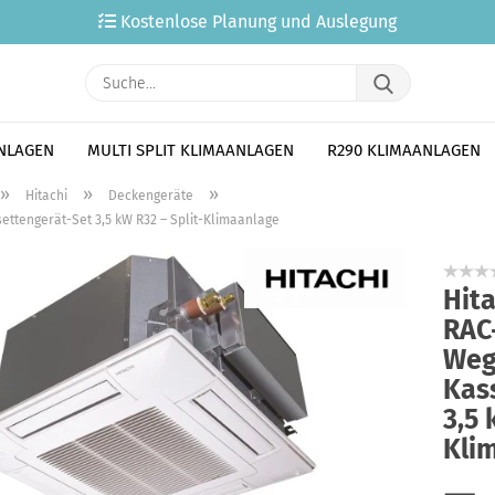
Kostenlose Planung und Auslegung
Suche...
ANLAGEN
MULTI SPLIT KLIMAANLAGEN
R290 KLIMAANLAGEN
»
»
»
Hitachi
Deckengeräte
ettengerät-Set 3,5 kW R32 – Split-Klimaanlage
Hita
RAC
Weg
Kas
3,5 
Kli