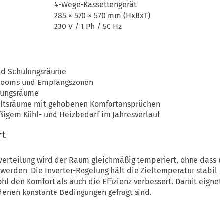
4-Wege-Kassettengerät
285 × 570 × 570 mm (HxBxT)
230 V / 1 Ph / 50 Hz
und Schulungsräume
wrooms und Empfangszonen
lungsräume
altsräume mit gehobenen Komfortansprüchen
igem Kühl- und Heizbedarf im Jahresverlauf
rt
ftverteilung wird der Raum gleichmäßig temperiert, ohne dass
werden. Die Inverter-Regelung hält die Zieltemperatur stabil 
hl den Komfort als auch die Effizienz verbessert. Damit eigne
denen konstante Bedingungen gefragt sind.