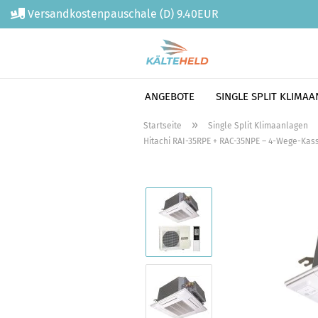
Versandkostenpauschale (D) 9.40EUR
ANGEBOTE
SINGLE SPLIT KLIMA
Direkt
»
Startseite
Single Split Klimaanlagen
zum
Hitachi RAI-35RPE + RAC-35NPE – 4-Wege-Kass
Hauptinhalt