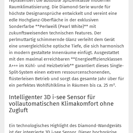
repräsentiert die absolute Spitzenklasse moderner
Raumklimatisierung. Die Diamond-Serie wurde für
höchste Designansprüche entwickelt und vereint eine
edle Hochglanz-Oberfläche in der exklusiven
Sonderfarbe **Perlweiß (Pearl White)** mit
zukunftsweisenden technischen Features. Der
perlmuttartig schimmernde Glanz verleiht dem Gerät
eine unvergleichliche optische Tiefe, die sich harmonisch
in modern gestaltete Innenräume einfügt. Ausgestattet
mit den maximal erreichbaren **Energieeffizienzklassen
A+++ im Kühl- und Heizbetrieb** garantiert dieses Single-
Split-System einen extrem ressourcenschonenden,
flüsterleisen Betrieb und sorgt das gesamte Jahr über für
ein perfektes Wohlfühlklima in Räumen bis ca. 25 m².
Intelligenter 3D i-see Sensor für
vollautomatischen Klimakomfort ohne
Zugluft
Ein technologisches Highlight des Diamond-Wandgeräts
ist der integrierte 3D i-see Sensor. Dieser hochpräzise