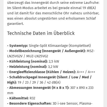
überzeugt das Innengerät durch seine extreme Laufruhe:
Im Silent-Modus arbeitet es bei gerade einmal 19 dB(A)
und ist damit für das menschliche Ohr nahezu unhörbar,
was einen absolut ungestörten und erholsamen Schlaf
garantiert.
Technische Daten im Überblick
•
Systemtyp:
Single-Split Klimaanlage (Komplettset)
•
Modellbezeichnung (Innengerät / Außengerät):
MSZ-
LN25VG2V / MUZ-LN25VG2
•
Kühlleistung (nominal):
2,5 kW
•
Heizleistung (nominal):
3,2 kW
•
Energieeffizienzklasse (Kühlen / Heizen):
A+++ / A+++
•
Schalldruckpegel Innengerät (Silent / Low / Med /
High):
19 / 23 / 29 / 36 / 42 dB(A)
•
Abmessungen Innengerät (H x B x T):
307 x 890 x 233
mm
•
Kältemittel:
R32
•
Besondere Eigenschaften:
3D i-see Sensor, Plasma-