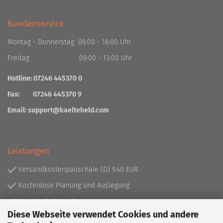
Kundenservice
Montag - Donnerstag 09:00 - 16:00 Uhr
Freitag 09:00 - 13:00 Uhr
Hotline: 07246 445370 0
Fax: 07246 445370 9
Email:
support@kaelteheld.com
Leistungen
Versandkostenpauschale (D) 9.40 EUR
Kostenlose Planung und Auslegung
Handwerksbetrieb
Diese Webseite verwendet Cookies und andere
Lieferprogramm mit über 130.000 Artikeln!