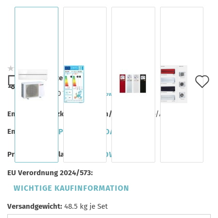
Lieferzeit:
A
ca. 7-10 Tage
(Ausland abweichend)
d
Energieeffizienzklasse (Kühlen/Heizen):
A+++/A+++
M
Energielabel:
PDF DOWNLOAD
Produktdatenblatt:
PDF DOWNLOAD
EU Verordnung 2024/573:
WICHTIGE KAUFINFORMATION
Versandgewicht:
48.5
kg je Set