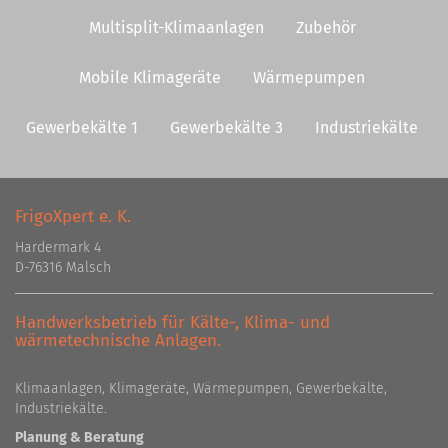
Multisplit-Klimaanlagen
Zubehör
Mobile Klimageräte
Wärmepumpen
Gewerbekälte 1
Gewerbekälte 3
Industriekälte
FrigoXpert e. K.
Hardermark 4
D-76316 Malsch
Handwerksbetrieb für Kälte-, Klima- und
wärmetechnische Anlagen.
Klimaanlagen, Klimageräte, Wärmepumpen, Gewerbekälte,
Industriekälte.
Planung & Beratung