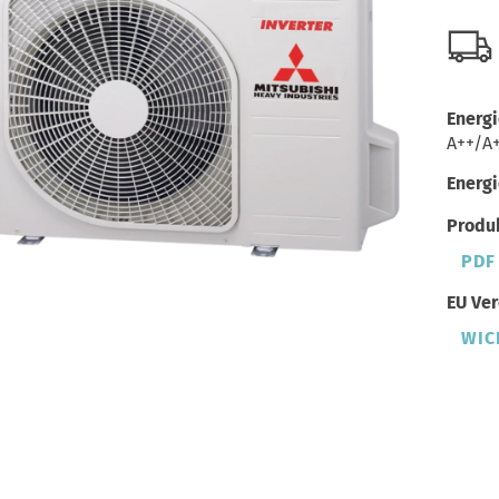
Energi
A++/A
Energi
Produk
PDF
EU Ver
WIC