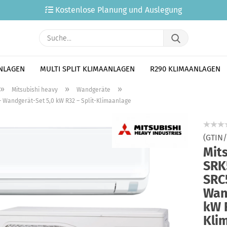
Kostenlose Planung und Auslegung
Suche...
ANLAGEN
MULTI SPLIT KLIMAANLAGEN
R290 KLIMAANLAGEN
»
»
»
Mitsubishi heavy
Wandgeräte
 Wandgerät-Set 5,0 kW R32 – Split-Klimaanlage
(GTIN
Mit
SRK
SRC
Wan
kW R
Kli