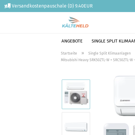
Versandkostenpauschale (D) 9.40EUR
ANGEBOTE
SINGLE SPLIT KLIMA
Direkt
»
Startseite
Single Split Klimaanlagen
zum
Mitsubishi Heavy SRK50ZTL-W + SRC50ZTL-W –
Hauptinhalt