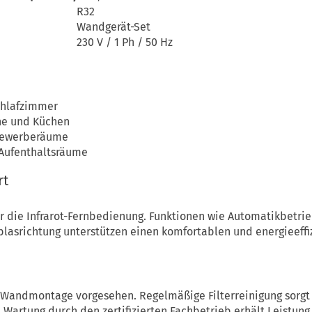
R32
Wandgerät-Set
230 V / 1 Ph / 50 Hz
chlafzimmer
he und Küchen
 Gewerberäume
Aufenthaltsräume
rt
er die Infrarot-Fernbedienung. Funktionen wie Automatikbetr
blasrichtung unterstützen einen komfortablen und energieeffi
ie Wandmontage vorgesehen. Regelmäßige Filterreinigung sorgt 
ne Wartung durch den zertifizierten Fachbetrieb erhält Leistu