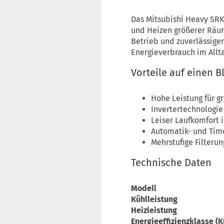
Das Mitsubishi Heavy SRK
und Heizen größerer Räum
Betrieb und zuverlässige
Energieverbrauch im Allta
Vorteile auf einen B
Hohe Leistung für g
Invertertechnologie 
Leiser Laufkomfort 
Automatik- und Time
Mehrstufige Filteru
Technische Daten
Modell
Kühlleistung
Heizleistung
Energieeffizienzklasse (K