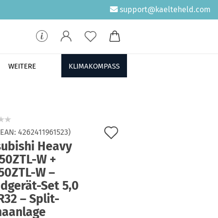
support@kaelteheld.com
WEITERE
KLIMAKOMPASS
Auf
/EAN:
4262411961523
)
subishi Heavy
den
50ZTL-W +
Merkzettel
50ZTL-W –
dgerät-Set 5,0
32 – Split-
maanlage