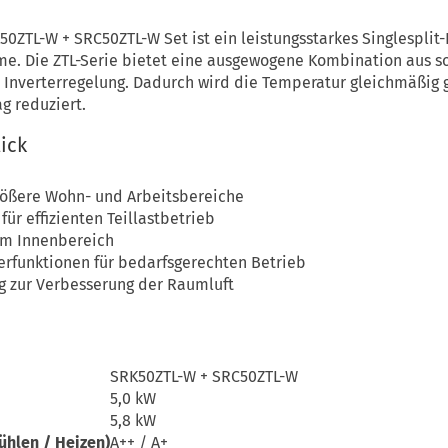
50ZTL-W + SRC50ZTL-W Set ist ein leistungsstarkes Singlespli
e. Die ZTL-Serie bietet eine ausgewogene Kombination aus sol
r Inverterregelung. Dadurch wird die Temperatur gleichmäßig 
g reduziert.
lick
rößere Wohn- und Arbeitsbereiche
für effizienten Teillastbetrieb
im Innenbereich
rfunktionen für bedarfsgerechten Betrieb
ng zur Verbesserung der Raumluft
SRK50ZTL-W + SRC50ZTL-W
5,0 kW
5,8 kW
ühlen / Heizen)
A++ / A+