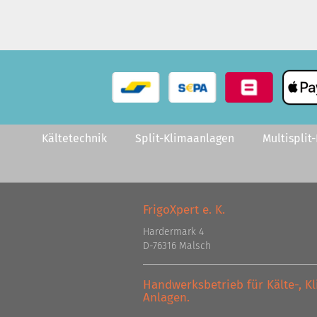
Kältetechnik
Split-Klimaanlagen
Multisplit
FrigoXpert e. K.
Hardermark 4
D-76316 Malsch
Handwerksbetrieb für Kälte-, 
Anlagen.