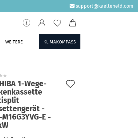
support@kaelteheld.com
WEITERE
KLIMAKOMPASS
Auf
HIBA 1-Wege-
kenkassette
den
isplit
Merkzettel
settengerät -
-M16G3YVG-E -
 kW