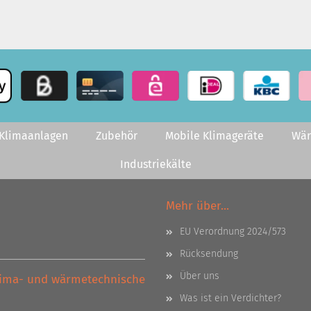
-Klimaanlagen
Zubehör
Mobile Klimageräte
Wä
Industriekälte
Mehr über...
EU Verordnung 2024/573
Rücksendung
Über uns
Klima- und wärmetechnische
Was ist ein Verdichter?