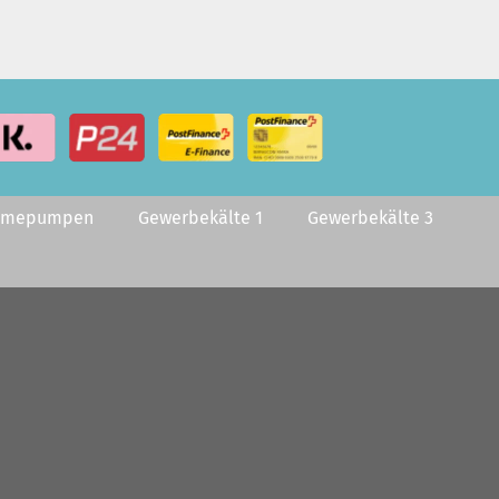
rmepumpen
Gewerbekälte 1
Gewerbekälte 3