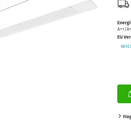
Energi
A++/A
EU Ver
WIC
Fra