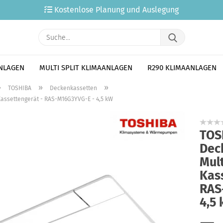
Kostenlose Planung und Auslegung
Suche...
ANLAGEN
MULTI SPLIT KLIMAANLAGEN
R290 KLIMAANLAGEN
»
»
»
TOSHIBA
Deckenkassetten
assettengerät - RAS-M16G3YVG-E - 4,5 kW
TOS
Dec
Mult
Kas
RAS
4,5