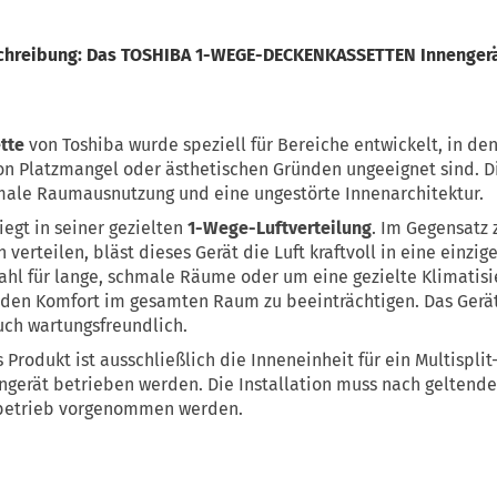
schreibung: Das TOSHIBA 1-WEGE-DECKENKASSETTEN Innenger
tte
von Toshiba wurde speziell für Bereiche entwickelt, in d
n Platzmangel oder ästhetischen Gründen ungeeignet sind. Die
imale Raumausnutzung und eine ungestörte Innenarchitektur.
iegt in seiner gezielten
1-Wege-Luftverteilung
. Im Gegensatz
n verteilen, bläst dieses Gerät die Luft kraftvoll in eine einzig
ahl für lange, schmale Räume oder um eine gezielte Klimatis
 den Komfort im gesamten Raum zu beeinträchtigen. Das Gerät 
uch wartungsfreundlich.
 Produkt ist ausschließlich die Inneneinheit für ein Multisplit
gerät betrieben werden. Die Installation muss nach geltende
chbetrieb vorgenommen werden.