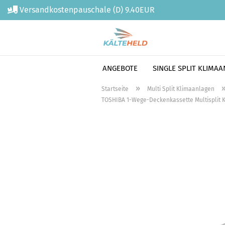
Versandkostenpauschale (D) 9.40EUR
ANGEBOTE
SINGLE SPLIT KLIMA
Direkt
»
Startseite
Multi Split Klimaanlagen
zum
TOSHIBA 1-Wege-Deckenkassette Multisplit K
Hauptinhalt