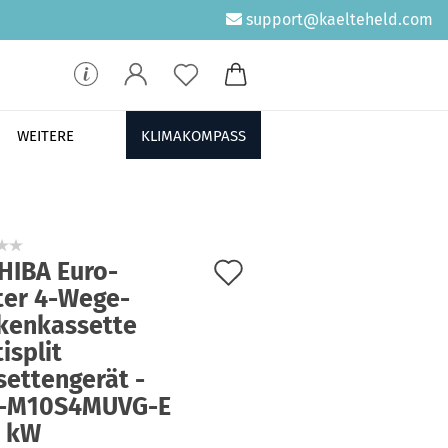
support@kaelteheld.com
WEITERE
KLIMAKOMPASS
Auf
HIBA Euro-
ter 4-Wege-
den
kenkassette
Merkzettel
isplit
settengerät -
-M10S4MUVG-E
7 kW