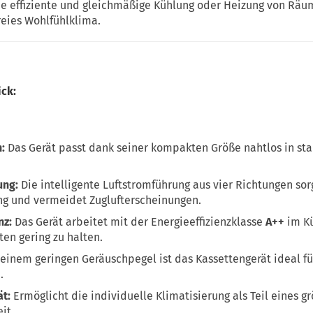
ine effiziente und gleichmäßige Kühlung oder Heizung von Räu
freies Wohlfühlklima.
ick:
:
Das Gerät passt dank seiner kompakten Größe nahtlos in sta
ung:
Die intelligente Luftstromführung aus vier Richtungen sor
ng und vermeidet Zuglufterscheinungen.
nz:
Das Gerät arbeitet mit der Energieeffizienzklasse
A++
im Kü
sten gering zu halten.
einem geringen Geräuschpegel ist das Kassettengerät ideal fü
.
ät:
Ermöglicht die individuelle Klimatisierung als Teil eines g
it.