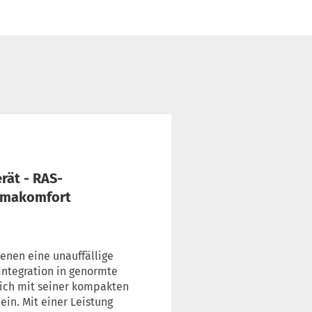
rät - RAS-
limakomfort
denen eine unauffällige
 Integration in genormte
sich mit seiner kompakten
in. Mit einer Leistung