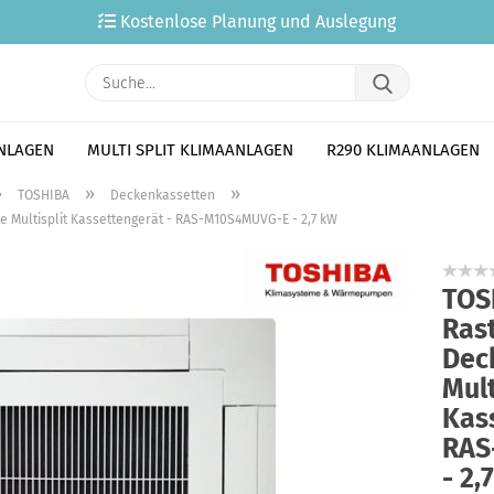
Kostenlose Planung und Auslegung
Suche...
ANLAGEN
MULTI SPLIT KLIMAANLAGEN
R290 KLIMAANLAGEN
»
»
»
TOSHIBA
Deckenkassetten
 Multisplit Kassettengerät - RAS-M10S4MUVG-E - 2,7 kW
TOS
Ras
Dec
Mult
Kas
RAS
- 2,