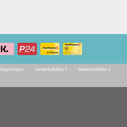
rmepumpen
Gewerbekälte 1
Gewerbekälte 3