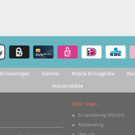
-Klimaanlagen
Zubehör
Mobile Klimageräte
Wä
Industriekälte
Mehr über...
EU Verordnung 2024/573
Rücksendung
Über uns