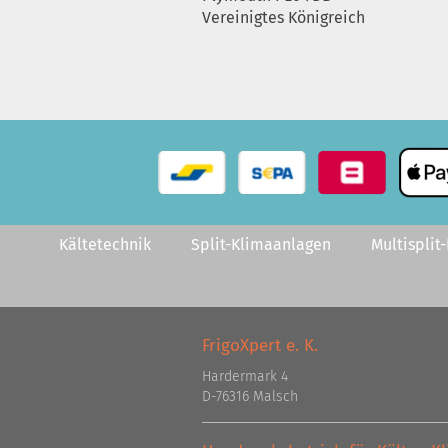
Vereinigtes Königreich
Kältetechnik
Split-Klimaanlagen
Multisplit
FrigoXpert e. K.
Hardermark 4
D-76316 Malsch