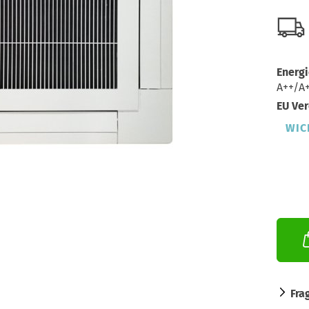
Energi
A++/A
EU Ver
WIC
Fra