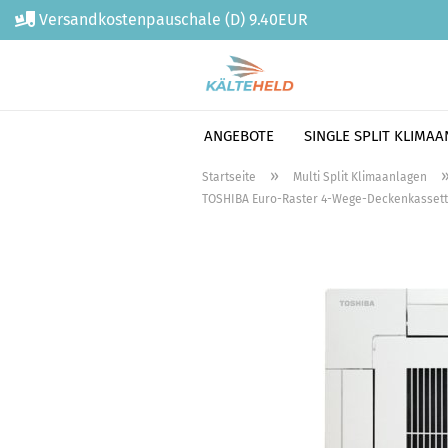
Versandkostenpauschale (D) 9.40EUR
ANGEBOTE
SINGLE SPLIT KLIMA
Direkt
»
Startseite
Multi Split Klimaanlagen
zum
TOSHIBA Euro-Raster 4-Wege-Deckenkassette
Hauptinhalt