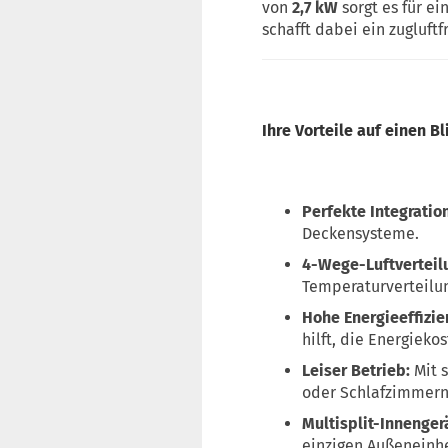
von
2,7 kW
sorgt es für e
schafft dabei ein zugluft
Ihre Vorteile auf einen Bl
Perfekte Integration
Deckensysteme.
4-Wege-Luftverteil
Temperaturverteilu
Hohe Energieeffizie
hilft, die Energieko
Leiser Betrieb:
Mit s
oder Schlafzimmern
Multisplit-Innenger
einzigen Außeneinhe