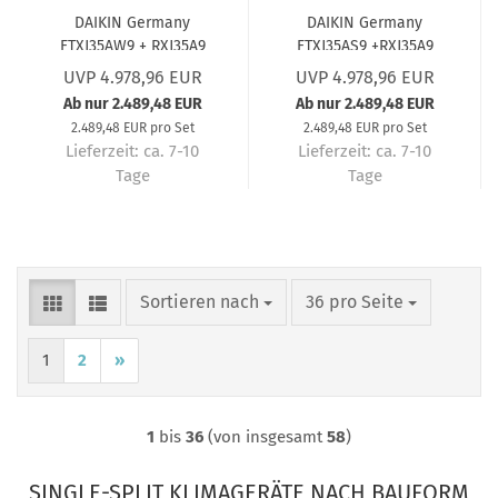
DAIKIN Germany
DAIKIN Germany
FTXJ35AW9 + RXJ35A9
FTXJ35AS9 +RXJ35A9
Wandgerät-Set Emura
Wandgerät-Set Emura
UVP 4.978,96 EUR
UVP 4.978,96 EUR
3 Mattweiß (5 Jahre
3 Silber (5 Jahre
Ab nur 2.489,48 EUR
Ab nur 2.489,48 EUR
Garantie) 3,5 kW
Garantie) 3,4 kW
2.489,48 EUR pro Set
2.489,48 EUR pro Set
Lieferzeit:
ca. 7-10
Lieferzeit:
ca. 7-10
Tage
Tage
Sortieren nach
pro Seite
Sortieren nach
36 pro Seite
1
2
»
1
bis
36
(von insgesamt
58
)
SINGLE-SPLIT KLIMAGERÄTE NACH BAUFORM