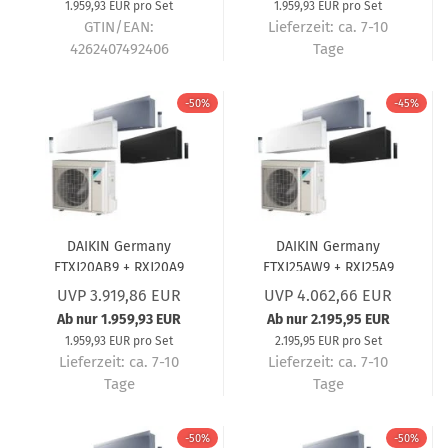
1.959,93 EUR pro Set
1.959,93 EUR pro Set
GTIN/EAN:
Lieferzeit:
ca. 7-10
4262407492406
Tage
Lieferzeit:
ca. 7-10
Tage
-50%
-45%
DAIKIN Germany
DAIKIN Germany
FTXJ20AB9 + RXJ20A9
FTXJ25AW9 + RXJ25A9
Wandgerät-Set Emura
Wandgerät-Set Emura
UVP 3.919,86 EUR
UVP 4.062,66 EUR
3 Mattschwarz (5 Jahre
3 Mattweiß (5 Jahre
Ab nur 1.959,93 EUR
Ab nur 2.195,95 EUR
Garantie) 2,0 kW
Garantie) 2,5 kW
1.959,93 EUR pro Set
2.195,95 EUR pro Set
Lieferzeit:
ca. 7-10
Lieferzeit:
ca. 7-10
Tage
Tage
-50%
-50%