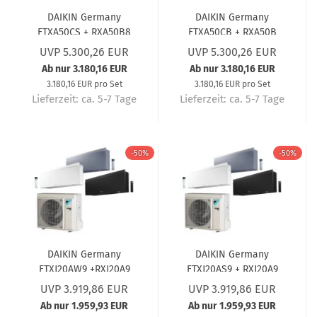
DAIKIN Germany
DAIKIN Germany
FTXA50CS + RXA50B8
FTXA50CB + RXA50B
Wandgerät-Set Stylish
Wandgerät-Set Stylish
UVP 5.300,26 EUR
UVP 5.300,26 EUR
Silber (5 Jahre
Schwarz (5 Jahre
Ab nur 3.180,16 EUR
Ab nur 3.180,16 EUR
Garantie) 5,0 kW
Garantie) 5,0 kW
3.180,16 EUR pro Set
3.180,16 EUR pro Set
Lieferzeit:
ca. 5-7 Tage
Lieferzeit:
ca. 5-7 Tage
-50%
-50%
DAIKIN Germany
DAIKIN Germany
FTXJ20AW9 +RXJ20A9
FTXJ20AS9 + RXJ20A9
Emura 3 Wandgerät-
Wandgerät-Set Emura
UVP 3.919,86 EUR
UVP 3.919,86 EUR
Set Mattweiß (5 Jahre
3 Silber (5 Jahre
Ab nur 1.959,93 EUR
Ab nur 1.959,93 EUR
Garantie) 2,0 kW
Garantie) 2,0 kW