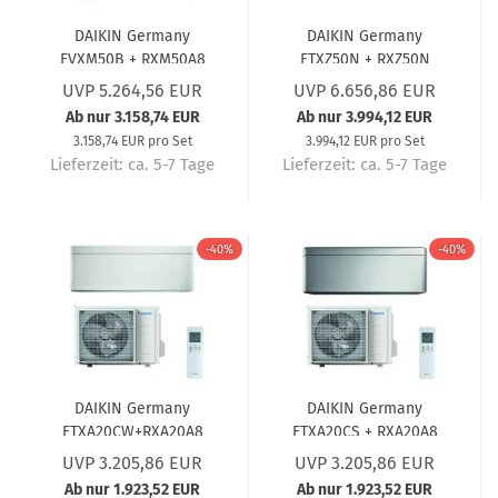
DAIKIN Germany
DAIKIN Germany
FVXM50B + RXM50A8
FTXZ50N + RXZ50N
Truhengerät Perfera (5
Wandgerät Set Ururu
UVP 5.264,56 EUR
UVP 6.656,86 EUR
Jahre Garantie) 5,0 KW
Sarara (5 Jahre
Ab nur 3.158,74 EUR
Ab nur 3.994,12 EUR
Garantie) 5,0 kW
3.158,74 EUR pro Set
3.994,12 EUR pro Set
Lieferzeit:
ca. 5-7 Tage
Lieferzeit:
ca. 5-7 Tage
-40%
-40%
DAIKIN Germany
DAIKIN Germany
FTXA20CW+RXA20A8
FTXA20CS + RXA20A8
Wandgerät-Set Stylish
Wandgerät-Set Stylish
UVP 3.205,86 EUR
UVP 3.205,86 EUR
Weiß (5 Jahre
Silber (5 Jahre
Ab nur 1.923,52 EUR
Ab nur 1.923,52 EUR