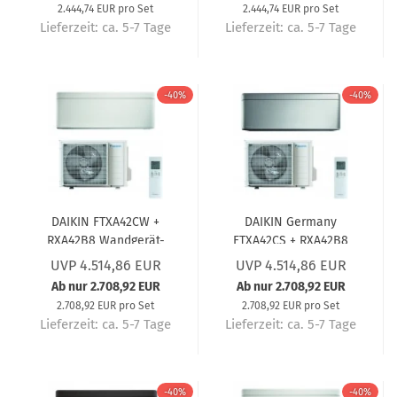
2.444,74 EUR pro Set
2.444,74 EUR pro Set
Lieferzeit:
ca. 5-7 Tage
Lieferzeit:
ca. 5-7 Tage
-40%
-40%
DAIKIN FTXA42CW +
DAIKIN Germany
RXA42B8 Wandgerät-
FTXA42CS + RXA42B8
Set Stylish Weiß (5
Wandgerät-Set Stylish
UVP 4.514,86 EUR
UVP 4.514,86 EUR
Jahre Garantie) 4,2 kW
Silber (5 Jahre
Ab nur 2.708,92 EUR
Ab nur 2.708,92 EUR
Garantie) 4,2 kW
2.708,92 EUR pro Set
2.708,92 EUR pro Set
Lieferzeit:
ca. 5-7 Tage
Lieferzeit:
ca. 5-7 Tage
-40%
-40%