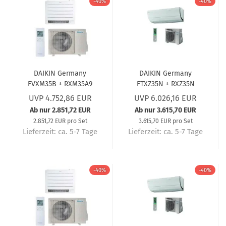
-40%
-40%
DAIKIN Germany
DAIKIN Germany
FVXM35B + RXM35A9
FTXZ35N + RXZ35N
Truhengerät Perfera (5
Wandgerät Set Ururu
UVP 4.752,86 EUR
UVP 6.026,16 EUR
Jahre Garantie) 3,4 KW
Sarara (5 Jahre
Ab nur 2.851,72 EUR
Ab nur 3.615,70 EUR
Garantie) 3,5 kW
2.851,72 EUR pro Set
3.615,70 EUR pro Set
Lieferzeit:
ca. 5-7 Tage
Lieferzeit:
ca. 5-7 Tage
-40%
-40%