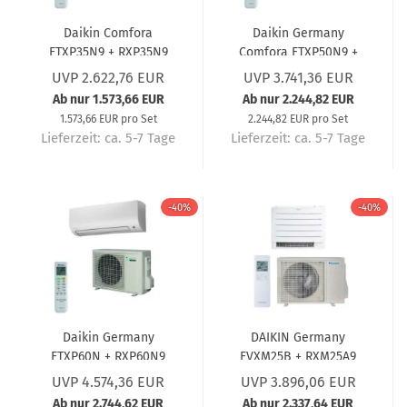
Daikin Comfora
Daikin Germany
FTXP35N9 + RXP35N9
Comfora FTXP50N9 +
3,5 kW A++ R32 Split-
RXP50N8 Wandgerät-
UVP 2.622,76 EUR
UVP 3.741,36 EUR
Klimaanlage – 5 Jahre
Set (5 Jahre Garantie)
Ab nur 1.573,66 EUR
Ab nur 2.244,82 EUR
Garantie, leise
5,0 kW
1.573,66 EUR pro Set
2.244,82 EUR pro Set
Invertergerät
Lieferzeit:
ca. 5-7 Tage
Lieferzeit:
ca. 5-7 Tage
-40%
-40%
Daikin Germany
DAIKIN Germany
FTXP60N + RXP60N9
FVXM25B + RXM25A9
Wandgerät Comfora (5
Truhengerät Perfera (5
UVP 4.574,36 EUR
UVP 3.896,06 EUR
Jahre Garantie) 6,0 kW
Jahre Garantie) 2,4 kW
Ab nur 2.744,62 EUR
Ab nur 2.337,64 EUR