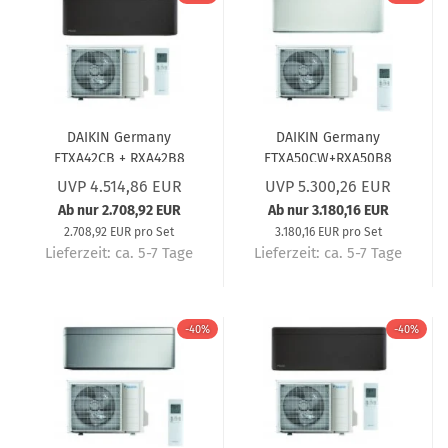
DAIKIN Germany
DAIKIN Germany
FTXA42CB + RXA42B8
FTXA50CW+RXA50B8
Wandgerät-Set Stylish
Wandgerät-Set Stylish
UVP 4.514,86 EUR
UVP 5.300,26 EUR
Schwarz (5 Jahre
Weiß (5 Jahre
Ab nur 2.708,92 EUR
Ab nur 3.180,16 EUR
Garantie) 4,2 kW
Garantie) 5,0 kW
2.708,92 EUR pro Set
3.180,16 EUR pro Set
Lieferzeit:
ca. 5-7 Tage
Lieferzeit:
ca. 5-7 Tage
-40%
-40%