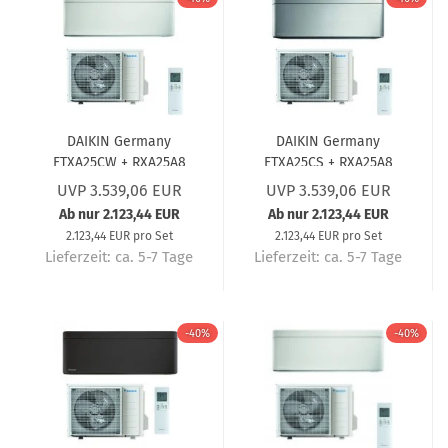
DAIKIN Germany
DAIKIN Germany
FTXA25CW + RXA25A8
FTXA25CS + RXA25A8
Wandgerät-Set Stylish
Wandgerät-Set Stylish
UVP 3.539,06 EUR
UVP 3.539,06 EUR
Weiß (5 Jahre
Silber (5 Jahre
Ab nur 2.123,44 EUR
Ab nur 2.123,44 EUR
Garantie) 2,5 kW
Garantie) 2,5 kW
2.123,44 EUR pro Set
2.123,44 EUR pro Set
Lieferzeit:
ca. 5-7 Tage
Lieferzeit:
ca. 5-7 Tage
-40%
-40%