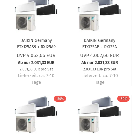
DAIKIN Germany
DAIKIN Germany
FTXJ25AS9 + RXJ25A9
FTXJ25AB + RXJ25A
Wandgerät-Set Emura
Wandgerät-Set Emura
UVP 4.062,66 EUR
UVP 4.062,66 EUR
3 Silber (5 Jahre
3 Mattschwarz (5 Jahre
Ab nur 2.031,33 EUR
Ab nur 2.031,33 EUR
Garantie) 2,5 kW
Garantie) 2,5 kW
2.031,33 EUR pro Set
2.031,33 EUR pro Set
Lieferzeit:
ca. 7-10
Lieferzeit:
ca. 7-10
Tage
Tage
-50%
-50%