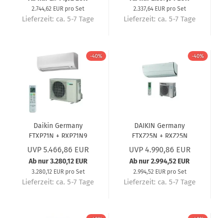
2.744,62 EUR pro Set
2.337,64 EUR pro Set
Lieferzeit:
ca. 5-7 Tage
Lieferzeit:
ca. 5-7 Tage
-40%
-40%
Daikin Germany
DAIKIN Germany
FTXP71N + RXP71N9
FTXZ25N + RXZ25N
Wandgerät Comfora (5
Wandgerät Set Ururu
UVP 5.466,86 EUR
UVP 4.990,86 EUR
Jahre Garantie) 7,1 kW
Sarara (5 Jahre
Ab nur 3.280,12 EUR
Ab nur 2.994,52 EUR
Garantie) 2,5 kW
3.280,12 EUR pro Set
2.994,52 EUR pro Set
Lieferzeit:
ca. 5-7 Tage
Lieferzeit:
ca. 5-7 Tage