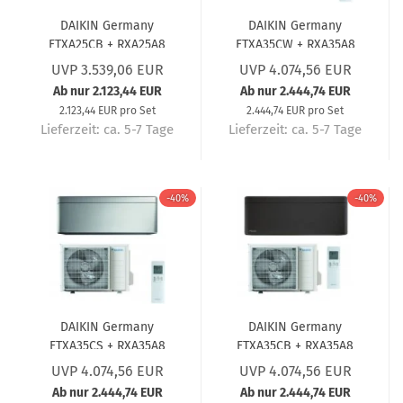
DAIKIN Germany
DAIKIN Germany
FTXA25CB + RXA25A8
FTXA35CW + RXA35A8
Wandgerät-Set Stylish
Wandgerät-Set Stylish
UVP 3.539,06 EUR
UVP 4.074,56 EUR
Schwarz (5 Jahre
Weiß (5 Jahre
Ab nur 2.123,44 EUR
Ab nur 2.444,74 EUR
Garantie) 2,5 kW
Garantie) 3,4 kW
2.123,44 EUR pro Set
2.444,74 EUR pro Set
Lieferzeit:
ca. 5-7 Tage
Lieferzeit:
ca. 5-7 Tage
-40%
-40%
DAIKIN Germany
DAIKIN Germany
FTXA35CS + RXA35A8
FTXA35CB + RXA35A8
Wandgerät-Set Stylish
Wandgerät-Set Stylish
UVP 4.074,56 EUR
UVP 4.074,56 EUR
Silber (5 Jahre
Schwarz (5 Jahre
Ab nur 2.444,74 EUR
Ab nur 2.444,74 EUR
Garantie) 3,4 kW
Garantie) 3,4 kW