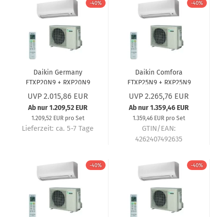
-40%
-40%
Daikin Germany
Daikin Comfora
FTXP20N9 + RXP20N9
FTXP25N9 + RXP25N9
Wandgerät Comfora (5
2,5 kW A++ R32 Split-
UVP 2.015,86 EUR
UVP 2.265,76 EUR
Jahre Garantie) 2,0 kW
Klimaanlage – 5 Jahre
Ab nur 1.209,52 EUR
Ab nur 1.359,46 EUR
Garantie, leise
1.209,52 EUR pro Set
1.359,46 EUR pro Set
Invertergerät
Lieferzeit:
ca. 5-7 Tage
GTIN/EAN:
4262407492635
Lieferzeit:
ca. 5-7 Tage
-40%
-40%