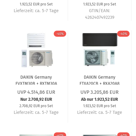
Garantie) 2,0 kW
Garantie) 2,0 kW
1.923,52 EUR pro Set
1.923,52 EUR pro Set
Lieferzeit:
ca. 5-7 Tage
GTIN/EAN:
4262407492239
Lieferzeit:
ca. 5-7 Tage
-40%
-40%
DAIKIN Germany
DAIKIN Germany
FVXTM30B + RXTM30A
FTXA20CB + RXA20A8
Perfera Nepura
Wandgerät-Set Stylish
UVP 4.514,86 EUR
UVP 3.205,86 EUR
Truhengerät-Set (5
Schwarz (5 Jahre
Nur 2.708,92 EUR
Ab nur 1.923,52 EUR
Jahre Garantie) 3,0 kW
Garantie) 2,0 kW
2.708,92 EUR pro Set
1.923,52 EUR pro Set
Lieferzeit:
ca. 5-7 Tage
Lieferzeit:
ca. 5-7 Tage
-40%
-40%