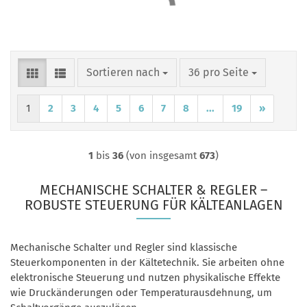
Sortieren nach
pro Seite
Sortieren nach
36 pro Seite
1
2
3
4
5
6
7
8
...
19
»
1
bis
36
(von insgesamt
673
)
MECHANISCHE SCHALTER & REGLER –
ROBUSTE STEUERUNG FÜR KÄLTEANLAGEN
Mechanische Schalter und Regler sind klassische
Steuerkomponenten in der Kältetechnik. Sie arbeiten ohne
elektronische Steuerung und nutzen physikalische Effekte
wie Druckänderungen oder Temperaturausdehnung, um