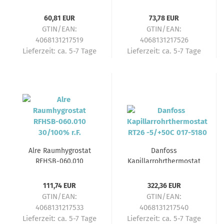
RTBSB-001.010 +5/+30C
RTBSB-001.026 +5/+30C
60,81 EUR
73,78 EUR
GTIN/EAN:
GTIN/EAN:
4068131217519
4068131217526
Lieferzeit:
ca. 5-7 Tage
Lieferzeit:
ca. 5-7 Tage
Alre Raumhygrostat
Danfoss
RFHSB-060.010
Kapillarrohrthermostat
30/100% r.F.
RT26 -5/+50C 017-5180
111,74 EUR
322,36 EUR
GTIN/EAN:
GTIN/EAN:
4068131217533
4068131217540
Lieferzeit:
ca. 5-7 Tage
Lieferzeit:
ca. 5-7 Tage