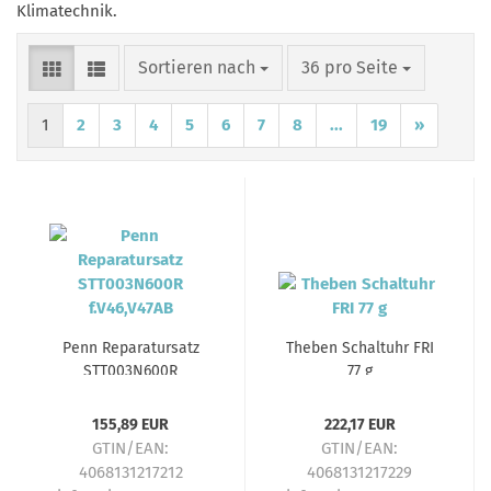
Klimatechnik.
Sortieren nach
pro Seite
Sortieren nach
36 pro Seite
1
2
3
4
5
6
7
8
...
19
»
Penn Reparatursatz
Theben Schaltuhr FRI
STT003N600R
77 g
f.V46,V47AB
155,89 EUR
222,17 EUR
GTIN/EAN:
GTIN/EAN:
4068131217212
4068131217229