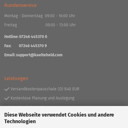
Kundenservice
Montag - Donnerstag 09:00 - 16:00 Uhr
Freitag 09:00 - 13:00 Uhr
Hotline: 07246 445370 0
Fax: 07246 445370 9
Email:
support@kaelteheld.com
Leistungen
Versandkostenpauschale (D) 9.40 EUR
Kostenlose Planung und Auslegung
Handwerksbetrieb
Diese Webseite verwendet Cookies und andere
Lieferprogramm mit über 130.000 Artikeln!
Technologien