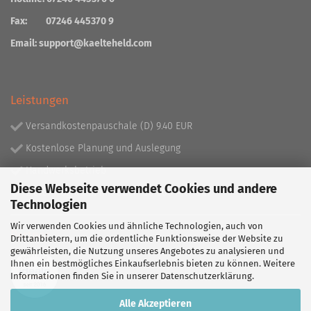
Fax: 07246 445370 9
Email:
support@kaelteheld.com
Leistungen
Versandkostenpauschale (D) 9.40 EUR
Kostenlose Planung und Auslegung
Handwerksbetrieb
Diese Webseite verwendet Cookies und andere
Lieferprogramm mit über 130.000 Artikeln!
Technologien
Wir verwenden Cookies und ähnliche Technologien, auch von
Partner
Drittanbietern, um die ordentliche Funktionsweise der Website zu
gewährleisten, die Nutzung unseres Angebotes zu analysieren und
Ihnen ein bestmögliches Einkaufserlebnis bieten zu können. Weitere
Informationen finden Sie in unserer
Datenschutzerklärung
.
Alle Akzeptieren