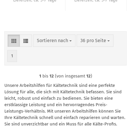
Lieferzeit:
ca. 5-7 Tage
Lieferzeit:
ca. 5-7 Tage
Sortieren nach
pro Seite
Sortieren nach
36 pro Seite
1
1
bis
12
(von insgesamt
12
)
Unsere Arbeitshilfen für Kältetechnik sind eine perfekte
Lösung für alle, die sich mit Kältetechnik befassen. Sie sind
leicht, robust und einfach zu bedienen. Sie bieten eine
erstklassige Leistung und ein hervorragendes Preis-
Leistungs-Verhältnis. Mit unseren Arbeitshilfen können Sie
Ihre Kältetechnik schnell und einfach reparieren und warten.
Sie sind unverzichtbar und ein Muss für alle Kälte-Profis.