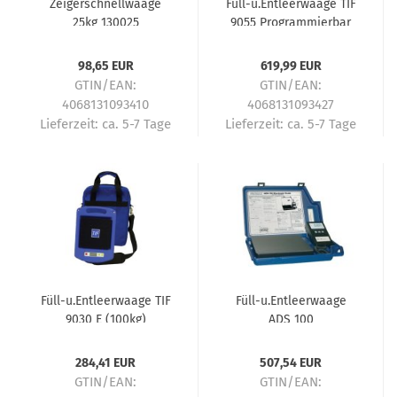
Zeigerschnellwaage
Füll-u.Entleerwaage TIF
25kg 130025
9055 Programmierbar
98,65 EUR
619,99 EUR
GTIN/EAN:
GTIN/EAN:
4068131093410
4068131093427
Lieferzeit:
ca. 5-7 Tage
Lieferzeit:
ca. 5-7 Tage
Füll-u.Entleerwaage TIF
Füll-u.Entleerwaage
9030 E (100kg)
ADS 100
284,41 EUR
507,54 EUR
GTIN/EAN:
GTIN/EAN: