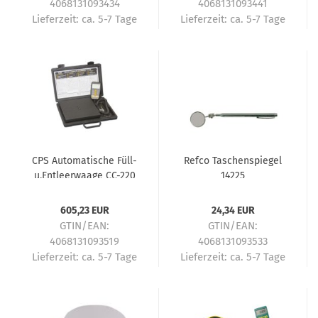
4068131093434
4068131093441
Lieferzeit:
ca. 5-7 Tage
Lieferzeit:
ca. 5-7 Tage
CPS Automatische Füll-
Refco Taschenspiegel
u.Entleerwaage CC-220
14225
(100kg)
605,23 EUR
24,34 EUR
GTIN/EAN:
GTIN/EAN:
4068131093519
4068131093533
Lieferzeit:
ca. 5-7 Tage
Lieferzeit:
ca. 5-7 Tage