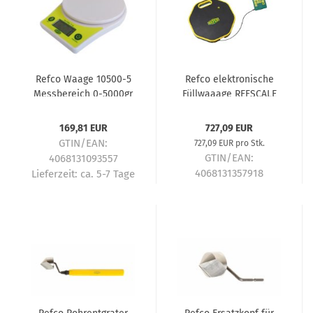
Refco Waage 10500-5
Refco elektronische
Messbereich 0-5000gr
Füllwaaage REFSCALE
110 kg mit Bluetooth
169,81 EUR
727,09 EUR
GTIN/EAN:
727,09 EUR pro Stk.
GTIN/EAN:
4068131093557
4068131357918
Lieferzeit:
ca. 5-7 Tage
Lieferzeit:
ca. 5-7 Tage