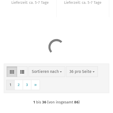
Lieferzeit:
ca. 5-7 Tage
Lieferzeit:
ca. 5-7 Tage
Sortieren nach
pro Seite
Sortieren nach
36 pro Seite
1
2
3
»
1
bis
36
(von insgesamt
86
)