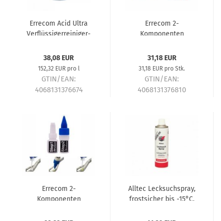
Errecom Acid Ultra
Errecom 2-
Verflüssigerreiniger-
Komponenten
Konzentrat 1:20, 250 ml
Dichtpaste EXTERNAL
38,08 EUR
31,18 EUR
152,32 EUR pro l
31,18 EUR pro Stk.
GTIN/EAN:
GTIN/EAN:
4068131376674
4068131376810
Lieferzeit:
ca. 5-7 Tage
Lieferzeit:
ca. 5-7 Tage
Errecom 2-
Alltec Lecksuchspray,
Komponenten
frostsicher bis -15°C,
Dichtmittel FIX-QUICK
400 ml