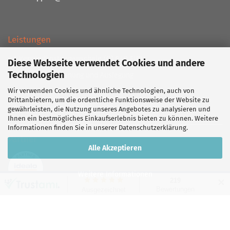
Leistungen
Versandkostenpauschale (D) 9.40 EUR
Diese Webseite verwendet Cookies und andere
Technologien
Kostenlose Planung und Auslegung
Wir verwenden Cookies und ähnliche Technologien, auch von
Handwerksbetrieb
Drittanbietern, um die ordentliche Funktionsweise der Website zu
Lieferprogramm mit über 130.000 Artikeln!
gewährleisten, die Nutzung unseres Angebotes zu analysieren und
Ihnen ein bestmögliches Einkaufserlebnis bieten zu können. Weitere
Informationen finden Sie in unserer
Datenschutzerklärung
.
Partner
Alle Akzeptieren
Weitere Informationen
✕
Vertrag widerrufen