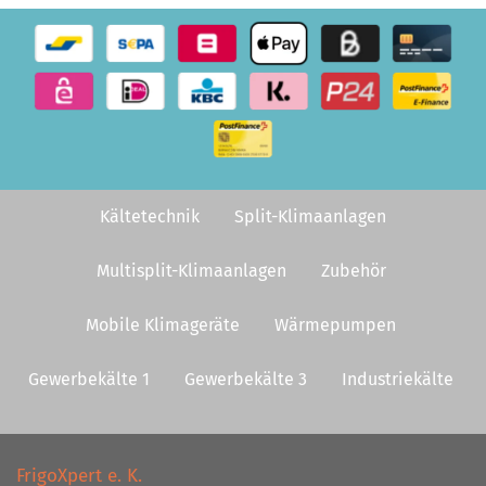
Kältetechnik
Split-Klimaanlagen
Multisplit-Klimaanlagen
Zubehör
Mobile Klimageräte
Wärmepumpen
Gewerbekälte 1
Gewerbekälte 3
Industriekälte
FrigoXpert e. K.