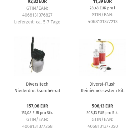
92,82 EUR
11,39 EUR
GTIN/EAN:
28,48 EUR pro l
GTIN/EAN:
4068131376827
4068131377213
Lieferzeit:
ca. 5-7 Tage
Lieferzeit:
ca. 5-7 Tage
Diversitech
Diversi-Flush
Niederdrucksprühgerät
Reinigungssystem Kit,
8 l
Inkl. Reiniger 480 ml
157,08 EUR
508,13 EUR
157,08 EUR pro Stk.
508,13 EUR pro Stk.
GTIN/EAN:
GTIN/EAN:
4068131377268
4068131377350
Lieferzeit:
ca. 5-7 Tage
Lieferzeit:
ca. 5-7 Tage