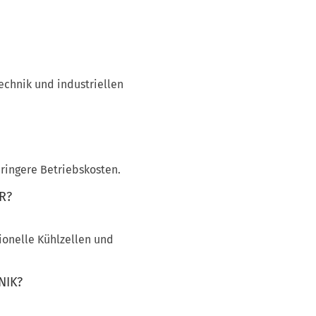
chnik und industriellen
eringere Betriebskosten.
R?
ionelle Kühlzellen und
NIK?