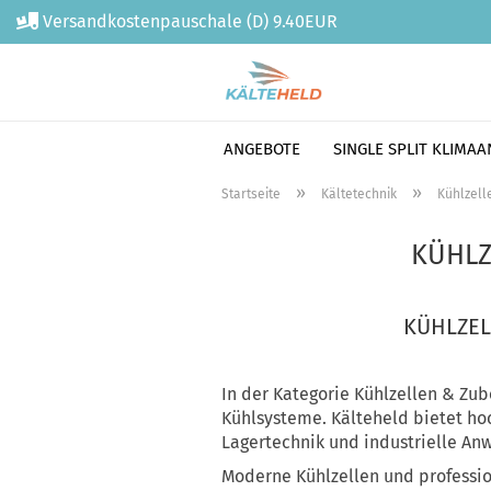
Versandkostenpauschale (D) 9.40EUR
ANGEBOTE
SINGLE SPLIT KLIMA
Direkt
»
»
Startseite
Kältetechnik
Kühlzell
zum
Hauptinhalt
KÜHLZ
KÜHLZEL
In der Kategorie Kühlzellen & Zub
Kühlsysteme. Kälteheld bietet ho
Lagertechnik und industrielle A
Moderne Kühlzellen und professio