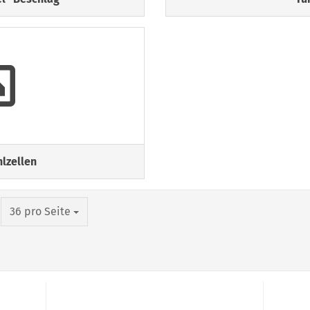
lzellen
pro Seite
36 pro Seite