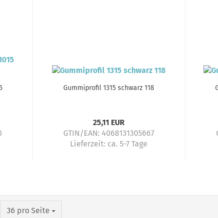
5
Gummiprofil 1315 schwarz 118
25,11 EUR
0
GTIN/EAN: 4068131305667
Lieferzeit:
ca. 5-7 Tage
pro Seite
36 pro Seite