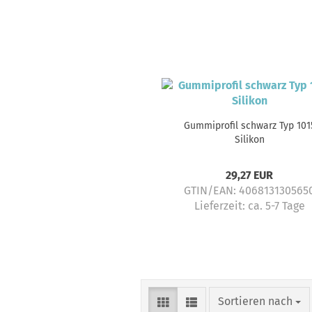
Gummiprofil schwarz Typ 101
Silikon
29,27 EUR
GTIN/EAN: 406813130565
Lieferzeit:
ca. 5-7 Tage
Sortieren nach
Sortieren nach