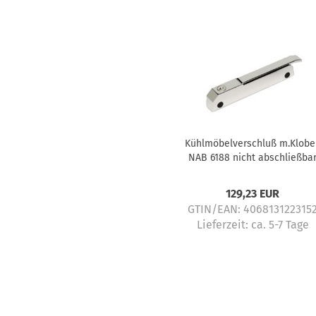
Kühlmöbelverschluß m.Klobe
NAB 6188 nicht abschließba
129,23 EUR
GTIN/EAN: 406813122315
Lieferzeit:
ca. 5-7 Tage