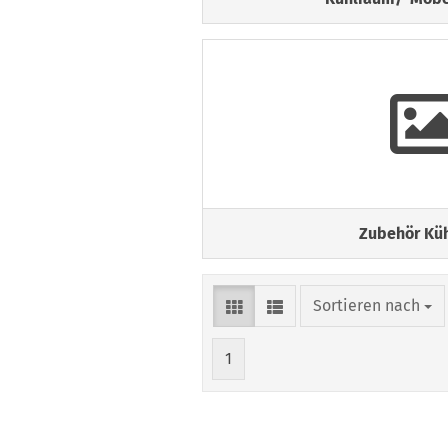
Zubehör Küh
Sortieren nach
Sortieren nach
1