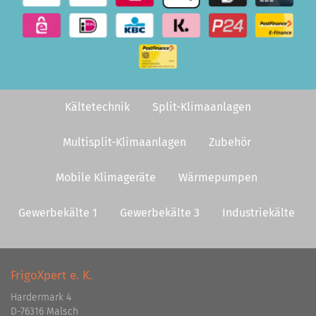
Kältetechnik
Split-Klimaanlagen
Multisplit-Klimaanlagen
Zubehör
Mobile Klimageräte
Wärmepumpen
Gewerbekälte 1
Gewerbekälte 3
Industriekälte
FrigoXpert e. K.
Hardermark 4
D-76316 Malsch