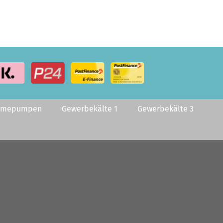
rmepumpen
Gewerbekälte 1
Gewerbekälte 3