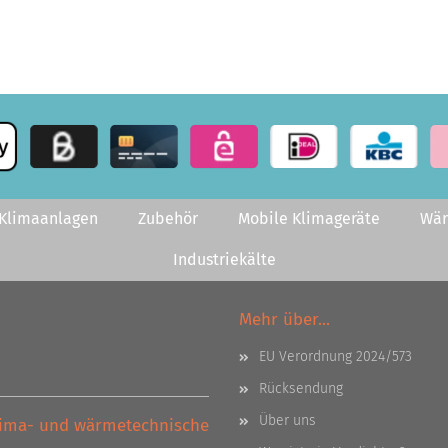
-Klimaanlagen
Zubehör
Mobile Klimageräte
Wä
Industriekälte
Mehr über...
EU Verordnung 2024/573
Rücksendung
Über uns
Klima- und wärmetechnische