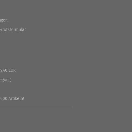
ngen
errufsformular
9.40 EUR
legung
000 Artikeln!