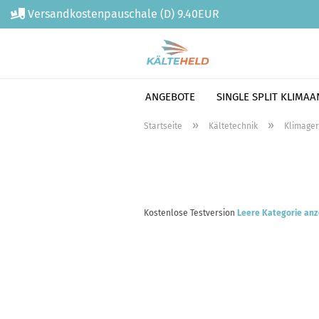
Versandkostenpauschale (D) 9.40EUR
ANGEBOTE
SINGLE SPLIT KLIMA
Direkt
»
»
Startseite
Kältetechnik
Klimager
zum
Hauptinhalt
Kostenlose Testversion
Leere Kategorie anz