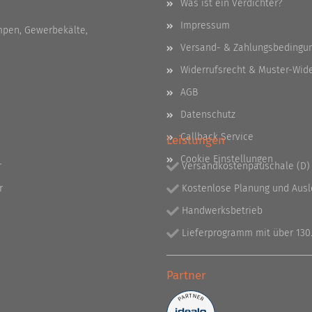
Was ist ein Verdichter?
Impressum
pen, Gewerbekälte,
Versand- & Zahlungsbedingu
Widerrufsrecht & Muster-Wid
AGB
Datenschutz
Callback Service
Leistungen
Cookie Einstellungen
r
Versandkostenpauschale (D) 
r
Kostenlose Planung und Aus
Handwerksbetrieb
Lieferprogramm mit über 130.
Partner