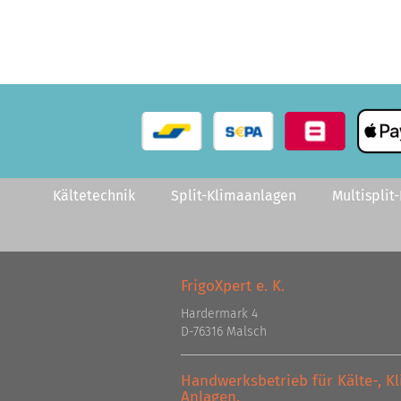
Kältetechnik
Split-Klimaanlagen
Multisplit
FrigoXpert e. K.
Hardermark 4
D-76316 Malsch
Handwerksbetrieb für Kälte-, 
Anlagen.