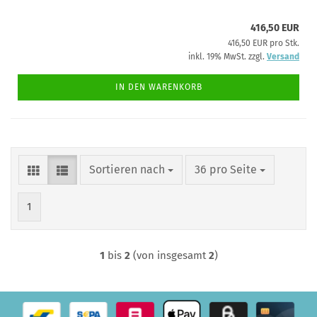
416,50 EUR
416,50 EUR pro Stk.
inkl. 19% MwSt. zzgl.
Versand
IN DEN WARENKORB
Sortieren nach
pro Seite
Sortieren nach
36 pro Seite
1
1
bis
2
(von insgesamt
2
)