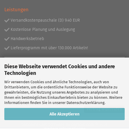
Leistungen
Versandkostenpauschale (D) 9.40 EUR
Kostenlose Planung und Auslegung
Handwerksbetrieb
Lieferprogramm mit über 130.000 Artikeln!
Partner
Diese Webseite verwendet Cookies und andere
Technologien
Wir verwenden Cookies und ähnliche Technologien, auch von
Drittanbietern, um die ordentliche Funktionsweise der Website zu
gewährleisten, die Nutzung unseres Angebotes zu analysieren und
Ihnen ein bestmögliches Einkaufserlebnis bieten zu können. Weitere
Informationen finden Sie in unserer
Datenschutzerklärung
.
Vertrag widerrufen
Alle Akzeptieren
Shopping Cart Software
by Gambio.com © 2026
Weitere Informationen