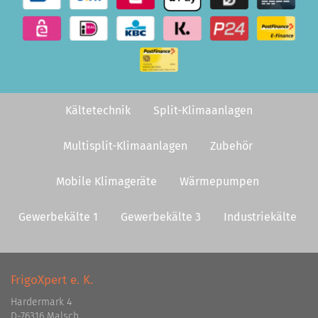
Kältetechnik
Split-Klimaanlagen
Multisplit-Klimaanlagen
Zubehör
Mobile Klimageräte
Wärmepumpen
Gewerbekälte 1
Gewerbekälte 3
Industriekälte
FrigoXpert e. K.
Hardermark 4
D-76316 Malsch