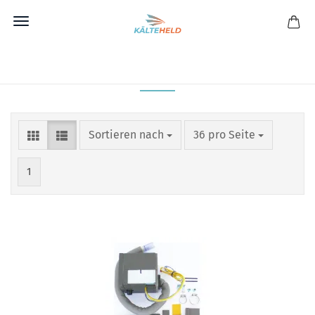
Direkt
zum
FUJITSU
Hauptinhalt
Sortieren nach
pro Seite
Sortieren nach
36 pro Seite
1