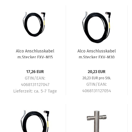
Alco Anschlusskabel
Alco Anschlusskabel
m.Stecker EXV-M15
m.Stecker EXV-M30
1,5m f.EX Ventile
3,0m f.EX Ventile
ab2009 804663
ab2009 804664
17,26 EUR
20,23 EUR
GTIN/EAN:
20,23 EUR pro Stk.
GTIN/EAN:
4068131127047
4068131127054
Lieferzeit:
ca. 5-7 Tage
Lieferzeit:
ca. 5-7 Tage