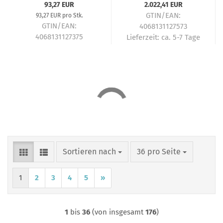
93,27 EUR
2.022,41 EUR
GTIN/EAN:
93,27 EUR pro Stk.
GTIN/EAN:
4068131127573
4068131127375
Lieferzeit:
ca. 5-7 Tage
Lieferzeit:
ca. 5-7 Tage
Sortieren nach
pro Seite
Sortieren nach
36 pro Seite
1
2
3
4
5
»
1
bis
36
(von insgesamt
176
)