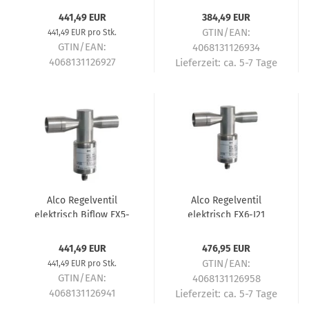
441,49 EUR
384,49 EUR
GTIN/EAN:
441,49 EUR pro Stk.
GTIN/EAN:
4068131126934
4068131126927
Lieferzeit:
ca. 5-7 Tage
Lieferzeit:
ca. 5-7 Tage
Alco Regelventil
Alco Regelventil
elektrisch Biflow EX5-
elektrisch EX6-I21
U31 22x22mm 800619
7/8"x1-1/8" 800620
441,49 EUR
476,95 EUR
GTIN/EAN:
441,49 EUR pro Stk.
GTIN/EAN:
4068131126958
4068131126941
Lieferzeit:
ca. 5-7 Tage
Lieferzeit:
ca. 5-7 Tage