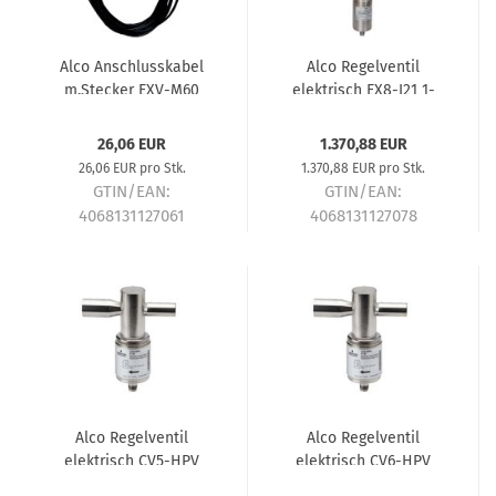
Alco Anschlusskabel
Alco Regelventil
m.Stecker EXV-M60
elektrisch EX8-I21 1-
6,0m f.EX Ventile
5/8"x1-5/8" 800631
ab2009 804665
26,06 EUR
1.370,88 EUR
26,06 EUR pro Stk.
1.370,88 EUR pro Stk.
GTIN/EAN:
GTIN/EAN:
4068131127061
4068131127078
Lieferzeit:
ca. 5-7 Tage
Lieferzeit:
ca. 5-7 Tage
Alco Regelventil
Alco Regelventil
elektrisch CV5-HPV
elektrisch CV6-HPV
802057
802058