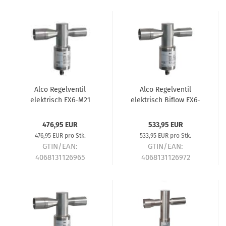
Alco Regelventil
Alco Regelventil
elektrisch EX6-M21
elektrisch Biflow EX6-
22x28mm 800621
I31 1-1/8"x1-1/8"
800622
476,95 EUR
533,95 EUR
476,95 EUR pro Stk.
533,95 EUR pro Stk.
GTIN/EAN:
GTIN/EAN:
4068131126965
4068131126972
Lieferzeit:
ca. 5-7 Tage
Lieferzeit:
ca. 5-7 Tage