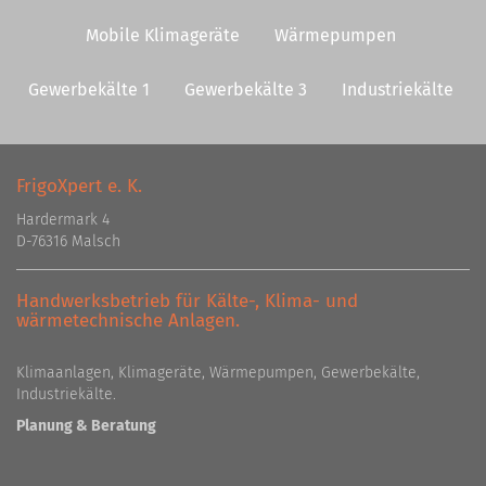
Mobile Klimageräte
Wärmepumpen
Gewerbekälte 1
Gewerbekälte 3
Industriekälte
FrigoXpert e. K.
Hardermark 4
D-76316 Malsch
Handwerksbetrieb für Kälte-, Klima- und
wärmetechnische Anlagen.
Klimaanlagen, Klimageräte, Wärmepumpen, Gewerbekälte,
Industriekälte.
Planung & Beratung