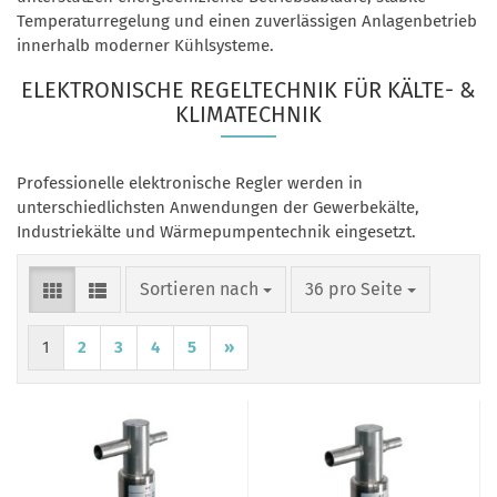
Temperaturregelung und einen zuverlässigen Anlagenbetrieb
innerhalb moderner Kühlsysteme.
ELEKTRONISCHE REGELTECHNIK FÜR KÄLTE- &
KLIMATECHNIK
Professionelle elektronische Regler werden in
unterschiedlichsten Anwendungen der Gewerbekälte,
Industriekälte und Wärmepumpentechnik eingesetzt.
Sortieren nach
pro Seite
Sortieren nach
36 pro Seite
1
2
3
4
5
»