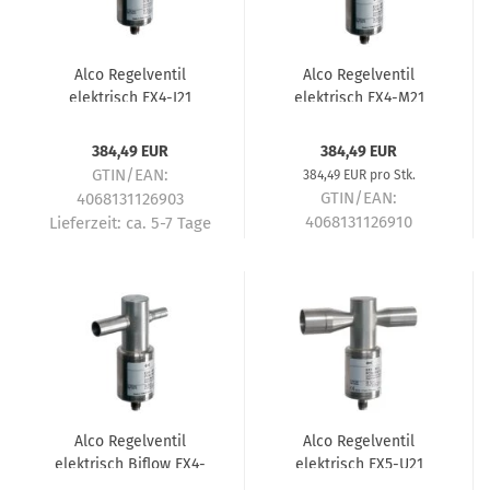
Alco Regelventil
Alco Regelventil
elektrisch EX4-I21
elektrisch EX4-M21
3/8"x5/8" 800615
10x16mm 800616
384,49 EUR
384,49 EUR
GTIN/EAN:
384,49 EUR pro Stk.
GTIN/EAN:
4068131126903
4068131126910
Lieferzeit:
ca. 5-7 Tage
Lieferzeit:
ca. 5-7 Tage
Alco Regelventil
Alco Regelventil
elektrisch Biflow EX4-
elektrisch EX5-U21
U31 16x16mm 800617
16x22mm 800618