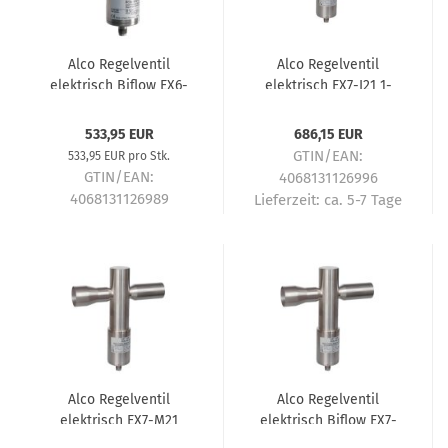
Alco Regelventil
Alco Regelventil
elektrisch Biflow EX6-
elektrisch EX7-I21 1-
M31 28x28mm 800623
1/8"x1-3/8" 800624
533,95 EUR
686,15 EUR
GTIN/EAN:
533,95 EUR pro Stk.
GTIN/EAN:
4068131126996
4068131126989
Lieferzeit:
ca. 5-7 Tage
Lieferzeit:
ca. 5-7 Tage
Alco Regelventil
Alco Regelventil
elektrisch EX7-M21
elektrisch Biflow EX7-
28x35mm 800625
U31 35x35mm 800626