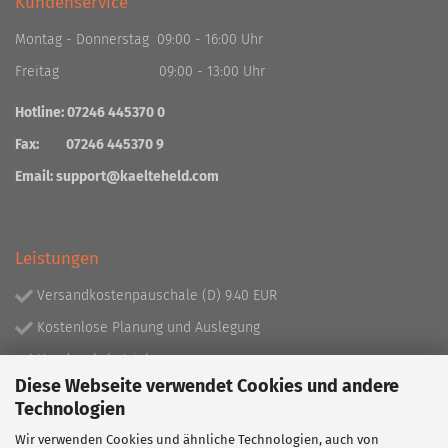
Kundenservice
Montag - Donnerstag 09:00 - 16:00 Uhr
Freitag 09:00 - 13:00 Uhr
Hotline: 07246 445370 0
Fax: 07246 445370 9
Email:
support@kaelteheld.com
Leistungen
Versandkostenpauschale (D) 9.40 EUR
Kostenlose Planung und Auslegung
Handwerksbetrieb
Diese Webseite verwendet Cookies und andere
Lieferprogramm mit über 130.000 Artikeln!
Technologien
Wir verwenden Cookies und ähnliche Technologien, auch von