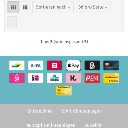
Sortieren nach
pro Seite
Sortieren nach
36 pro Seite
1
1
bis
5
(von insgesamt
5
)
Kältetechnik
Split-Klimaanlagen
Multisplit-Klimaanlagen
Zubehör