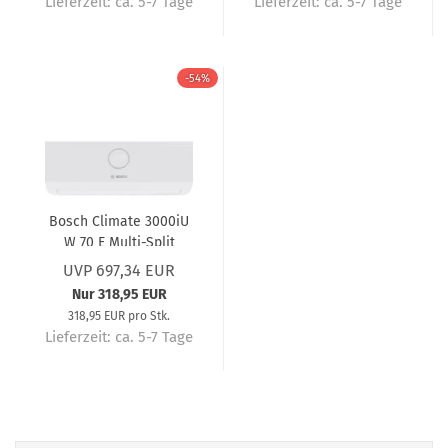
Lieferzeit:
ca. 5-7 Tage
Lieferzeit:
ca. 5-7 Tage
-54%
Bosch Climate 3000iU
W 70 E Multi-Split
Wandgerät 7.0 kW
UVP 697,34 EUR
Nur 318,95 EUR
318,95 EUR pro Stk.
Lieferzeit:
ca. 5-7 Tage