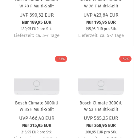
W 20 E Multi-Split
W 26 E Multi-Split
Wandgerät 2.0 kW
Wandgerät 2.6kW
UVP 390,32 EUR
UVP 423,64 EUR
Nur 189,95 EUR
Nur 195,95 EUR
189,95 EUR pro Stk.
195,95 EUR pro Stk.
Lieferzeit:
ca. 5-7 Tage
Lieferzeit:
ca. 5-7 Tage
-53%
-52%
Bosch Climate 3000iU
Bosch Climate 3000iU
W 35 E Multi-Split
W 53 E Multi-Split
Wandgerät 3.5kW
Wandgerät 5.3 kW
UVP 466,48 EUR
UVP 565,25 EUR
Nur 215,95 EUR
Nur 268,95 EUR
215,95 EUR pro Stk.
268,95 EUR pro Stk.