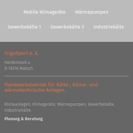
Mobile Klimageräte
Wärmepumpen
Gewerbekälte 1
Gewerbekälte 3
Industriekälte
FrigoXpert e. K.
Hardermark 4
D-76316 Malsch
Handwerksbetrieb für Kälte-, Klima- und
wärmetechnische Anlagen.
Klimaanlagen, Klimageräte, Wärmepumpen, Gewerbekälte,
Industriekälte.
Planung & Beratung