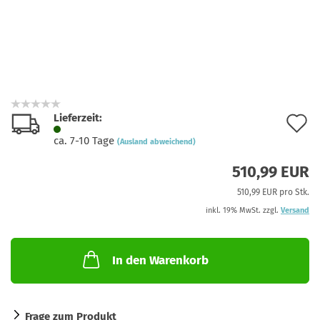
Lieferzeit:
A
ca. 7-10 Tage
(Ausland abweichend)
d
510,99 EUR
M
510,99 EUR pro Stk.
inkl. 19% MwSt. zzgl.
Versand
In den Warenkorb
Frage zum Produkt