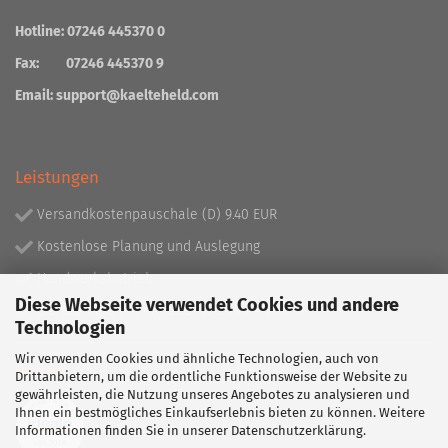
Hotline: 07246 445370 0
Fax: 07246 445370 9
Email:
support@kaelteheld.com
Leistungen
Versandkostenpauschale (D) 9.40 EUR
Kostenlose Planung und Auslegung
Handwerksbetrieb
Diese Webseite verwendet Cookies und andere
Lieferprogramm mit über 130.000 Artikeln!
Technologien
Wir verwenden Cookies und ähnliche Technologien, auch von
Partner
Drittanbietern, um die ordentliche Funktionsweise der Website zu
gewährleisten, die Nutzung unseres Angebotes zu analysieren und
Ihnen ein bestmögliches Einkaufserlebnis bieten zu können. Weitere
Informationen finden Sie in unserer
Datenschutzerklärung
.