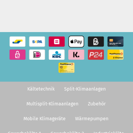
Kältetechnik
Split-Klimaanlagen
Multisplit-Klimaanlagen
Zubehör
Mobile Klimageräte
Wärmepumpen